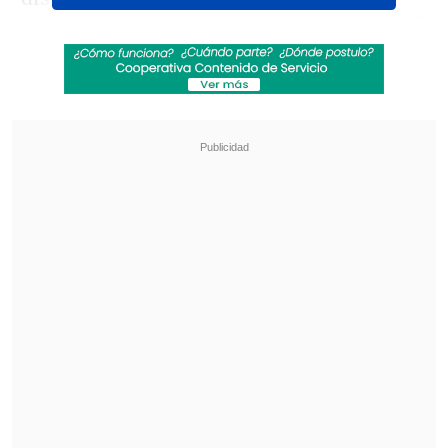
repertorio posterior, Mena se presentará
por primera vez en el
Movistar Arena
.
Revisa también
Ratifican multa contra Canal 13 por emitir
reportaje con audios de "extremo sufrimiento
humano"
"Siguen su vida normalmente": Yamila Reyna
cuestiona la efectividad de la justicia en casos
de VIF
La cita será el
9 de diciembre
en el
recinto del Parque O'Higgins y tiene
entradas a la venta
a través de
Puntoticket
, con valores entre 11.500 y