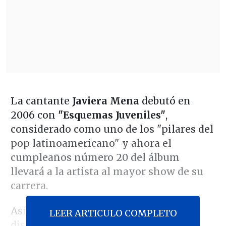
La cantante
Javiera Mena
debutó en
2006 con
"Esquemas Juveniles"
,
considerado como uno de los "pilares del
pop latinoamericano" y ahora el
cumpleaños número 20 del álbum
llevará a la artista al mayor show de su
carrera.
Así, interpretando en su totalidad el
LEER ARTICULO COMPLETO
disco, más lo más destacado de su