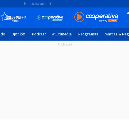
Escucha aquí ▼
ndo
Opinión
Podcast
Multimedia
Programas
Marcas & Neg