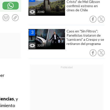
Cristo" de Mel Gibson
confirmó estreno en
cines de Chile
3340
Caos en "Sin Filtros":
Panelistas trataron de
"carnicero" a Crespo y se
retiraron del programa
3207
ser
ciencias
, y
nimiento