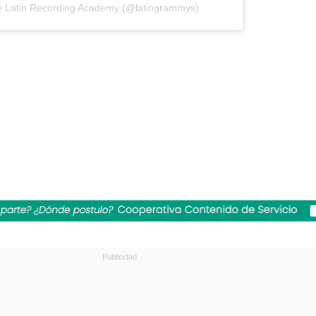
e Latin Recording Academy (@latingrammys)