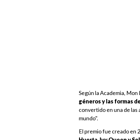
Según la Academia, Mon 
géneros y las formas d
convertido en una de las 
mundo".
El premio fue creado en 
Huerta, Ivy Queen y S