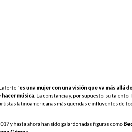
Laferte "
es una mujer con una visión que va más allá de
e hacer música
. La constancia y, por supuesto, su talento, 
artistas latinoamericanas más queridas e influyentes de to
2017 y hasta ahora han sido galardonadas figuras como
Bec
elena Gómez
.