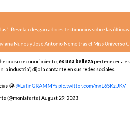
llas": Revelan desgarradores testimonios sobre las últimas
iviana Nunes y José Antonio Neme tras el Miss Universo C
e hermoso reconocimiento,
es una belleza
pertenecer a es
la industria", dijo la cantante en sus redes sociales.
cias 😭
@LatinGRAMMYs
pic.twitter.com/mxL6SKzUKV
rte (@monlaferte)
August 29, 2023