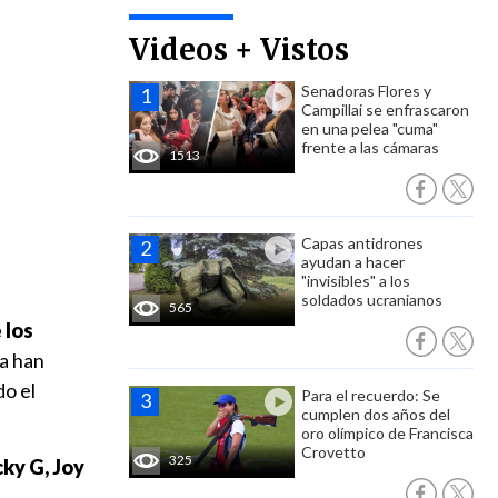
Videos + Vistos
Senadoras Flores y
Campillai se enfrascaron
en una pelea "cuma"
frente a las cámaras
1513
Capas antidrones
ayudan a hacer
"invisibles" a los
soldados ucranianos
565
 los
la han
do el
Para el recuerdo: Se
cumplen dos años del
oro olímpico de Francisca
Crovetto
325
ky G, Joy