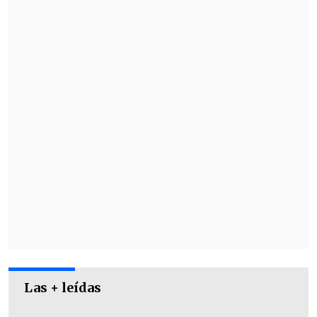
Artista Desconocido - "Ilusión II"
Caro Molina - "No Sufriré por Nadie"
Ithan NY - "Si te vas"
Las + leídas