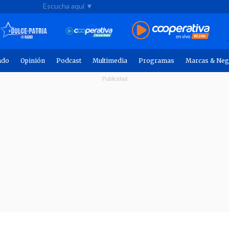
Escucha aquí ▼
ndo
Opinión
Podcast
Multimedia
Programas
Marcas & Neg