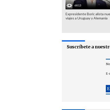
6813
Expresidente Boric alista nu
viajes a Uruguay y Alemania
Suscríbete a nuest
No
E-