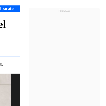
alparaíso
el
e.