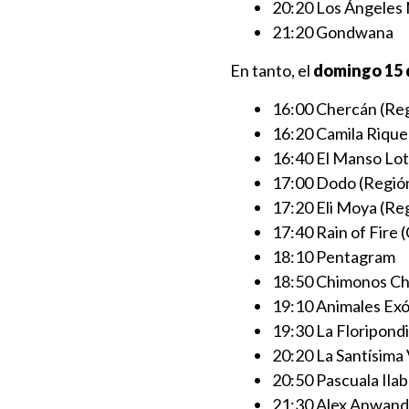
20:20 Los Ángeles
21:20 Gondwana
En tanto, el
domingo 15 
16:00 Chercán (Reg
16:20 Camila Rique
16:40 El Manso Lot
17:00 Dodo (Región
17:20 Eli Moya (Re
17:40 Rain of Fire 
18:10 Pentagram
18:50 Chimonos Ch
19:10 Animales Exó
19:30 La Floripond
20:20 La Santísima
20:50 Pascuala Ila
21:30 Alex Anwand