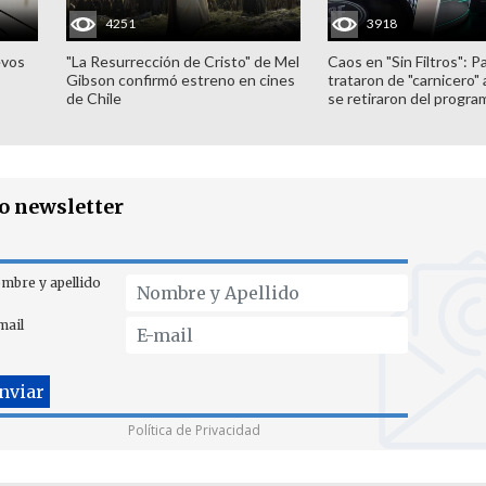
4251
3918
evos
"La Resurrección de Cristo" de Mel
Caos en "Sin Filtros": P
Gibson confirmó estreno en cines
trataron de "carnicero"
de Chile
se retiraron del progra
ro newsletter
mbre y apellido
mail
Política de Privacidad