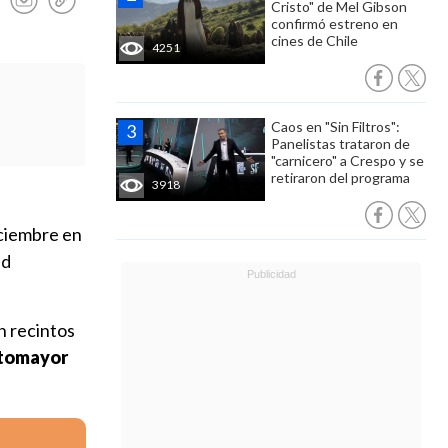
Cristo" de Mel Gibson
confirmó estreno en
cines de Chile
4251
Caos en "Sin Filtros":
Panelistas trataron de
"carnicero" a Crespo y se
retiraron del programa
3918
iciembre en
ad
en recintos
otomayor