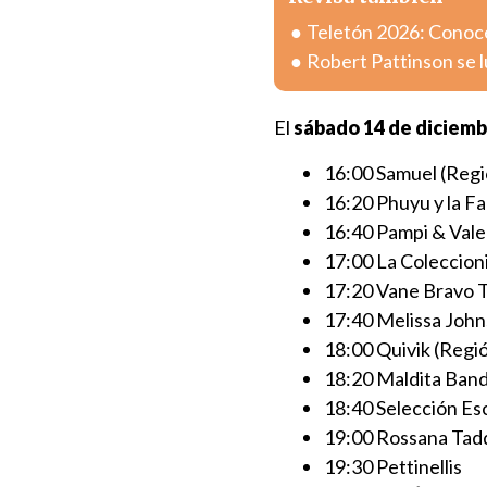
Teletón 2026: Conoce 
Robert Pattinson se 
El
sábado 14 de diciem
16:00 Samuel (Regi
16:20 Phuyu y la F
16:40 Pampi & Vale
17:00 La Coleccioni
17:20 Vane Bravo T
17:40 Melissa John
18:00 Quivik (Regi
18:20 Maldita Ban
18:40 Selección Es
19:00 Rossana Tad
19:30 Pettinellis