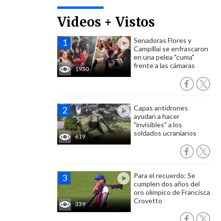
Videos + Vistos
Senadoras Flores y
Campillai se enfrascaron
en una pelea "cuma"
frente a las cámaras
1930
Capas antidrones
ayudan a hacer
"invisibles" a los
soldados ucranianos
619
Para el recuerdo: Se
cumplen dos años del
oro olímpico de Francisca
Crovetto
339