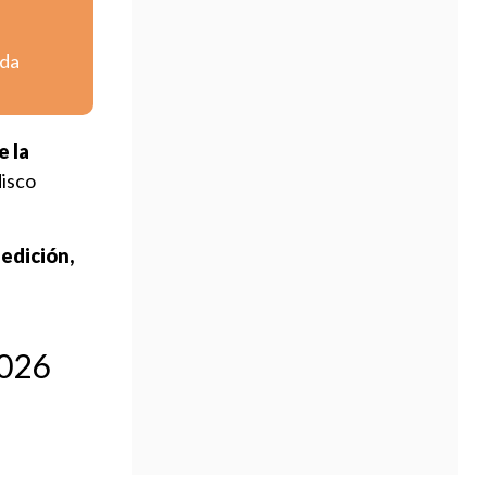
nda
e la
disco
edición,
2026