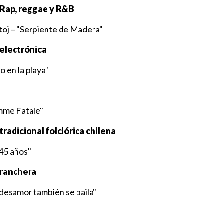
 Rap, reggae y R&B
toj – "Serpiente de Madera"
electrónica
o en la playa"
mme Fatale"
radicional folclórica chilena
 45 años"
 ranchera
 desamor también se baila"