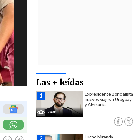
Las + leídas
Expresidente Boric alista
nuevos viajes a Uruguay
y Alemania
7988
Lucho Miranda