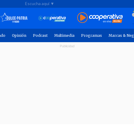
Escucha aquí ▼
ndo
Opinión
Podcast
Multimedia
Programas
Marcas & Neg