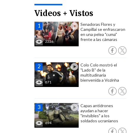
Videos + Vistos
Senadoras Flores y
Campillai se enfrascaron
en una pelea "cuma"
frente a las cámaras
2226
Colo Colo mostró el
"Lado B" de la
multitudinaria
bienvenida a Vozinha
871
Capas antidrones
ayudan a hacer
"invisibles" a los
soldados ucranianos
694