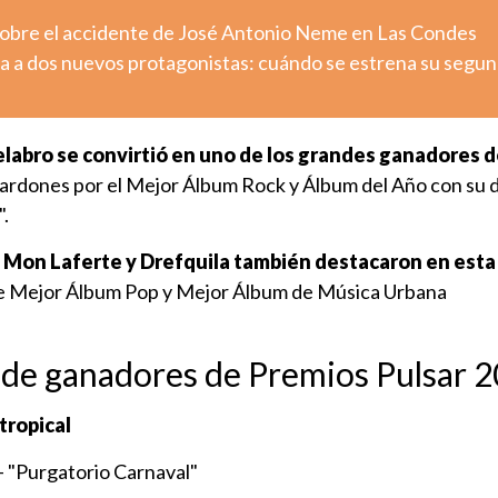
sobre el accidente de José Antonio Neme en Las Condes
a a dos nuevos protagonistas: cuándo se estrena su segu
labro se convirtió en uno de los grandes ganadores d
alardones por el Mejor Álbum Rock y Álbum del Año con su 
".
o
Mon Laferte y Drefquila también destacaron en esta 
de Mejor Álbum Pop y Mejor Álbum de Música Urbana
 de ganadores de Premios Pulsar 
tropical
 "Purgatorio Carnaval"