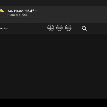
+
+
+
12.4°
SANTIAGO
Humedad
72%
ocios