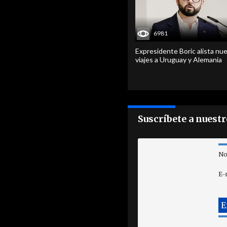
6981
Expresidente Boric alista nu
viajes a Uruguay y Alemania
Suscríbete a nuest
No
E-