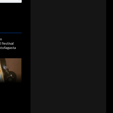
en
l festival
ntofagasta