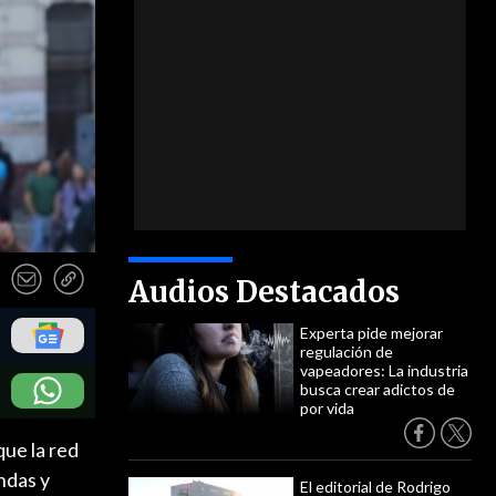
Audios Destacados
Experta pide mejorar
regulación de
vapeadores: La industria
busca crear adictos de
por vida
ue la red
ndas y
El editorial de Rodrigo