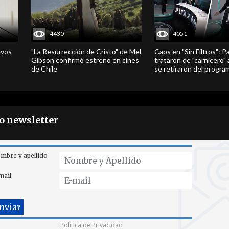
4430
4051
evos
"La Resurrección de Cristo" de Mel
Caos en "Sin Filtros": P
Gibson confirmó estreno en cines
trataron de "carnicero"
de Chile
se retiraron del progra
ro newsletter
mbre y apellido
mail
Política de Privacidad