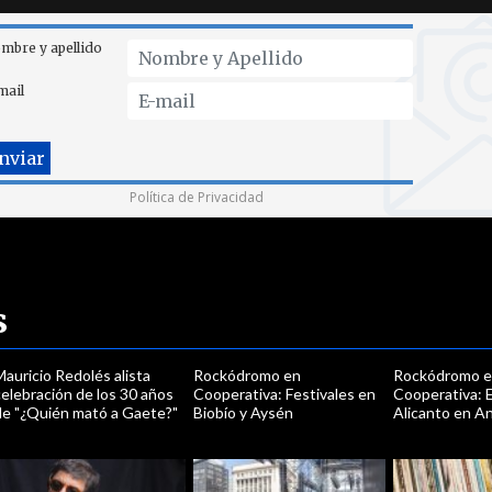
mbre y apellido
mail
Política de Privacidad
s
auricio Redolés alista
Rockódromo en
Rockódromo 
elebración de los 30 años
Cooperativa: Festivales en
Cooperativa: E
de "¿Quién mató a Gaete?"
Biobío y Aysén
Alicanto en A