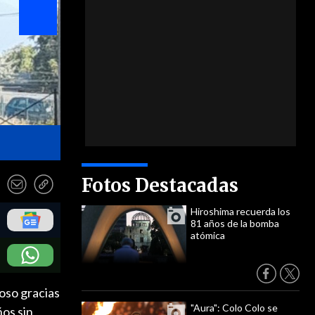
- Cooperativa
Fotos Destacadas
Hiroshima recuerda los
81 años de la bomba
atómica
oso gracias
"Aura": Colo Colo se
ños sin