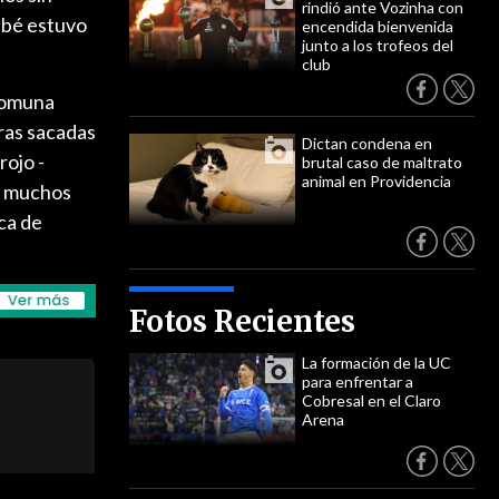
rindió ante Vozinha con
bbé estuvo
encendida bienvenida
junto a los trofeos del
club
-comuna
ras sacadas
Dictan condena en
rojo -
brutal caso de maltrato
animal en Providencia
ue muchos
ca de
Fotos Recientes
La formación de la UC
para enfrentar a
Cobresal en el Claro
Arena