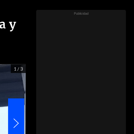
a y
1
/ 3