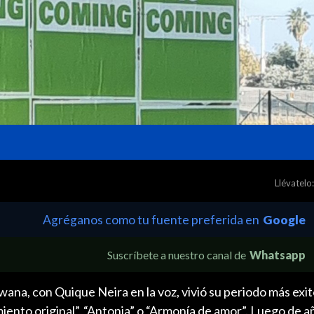
Llévatelo:
Agréganos como tu fuente preferida en
Google
Suscríbete a nuestro canal de
Whatsapp
na, con Quique Neira en la voz, vivió su periodo más exit
ento original”, “Antonia” o “Armonía de amor”. Luego de a