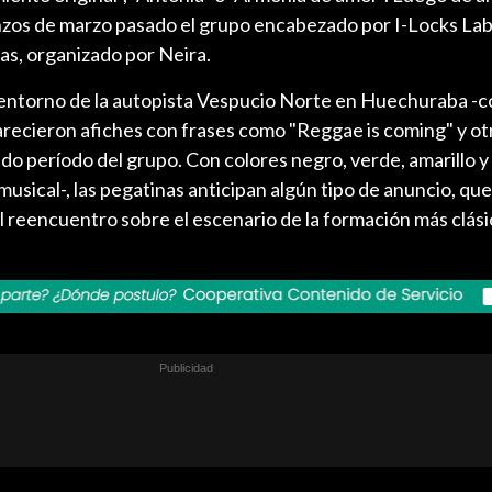
enzos de marzo pasado el grupo encabezado por I-Locks La
as, organizado por Neira.
l entorno de la autopista Vespucio Norte en Huechuraba 
arecieron afiches con frases como "Reggae is coming" y ot
o período del grupo. Con colores negro, verde, amarillo y 
 musical-, las pegatinas anticipan algún tipo de anuncio, q
 reencuentro sobre el escenario de la formación más clási