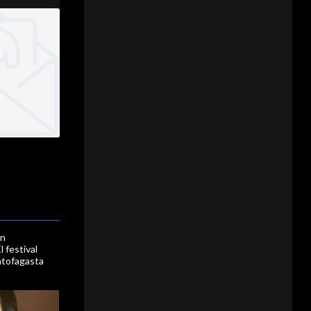
en
l festival
ntofagasta