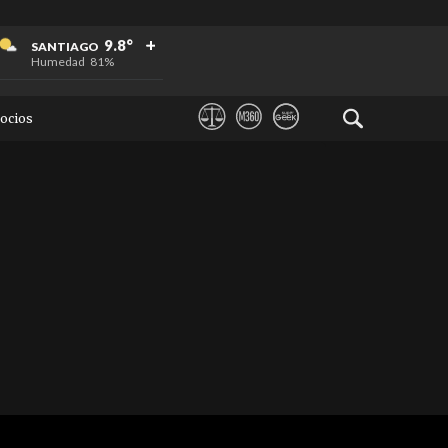
+
+
+
9.8°
SANTIAGO
Humedad
81%
ocios