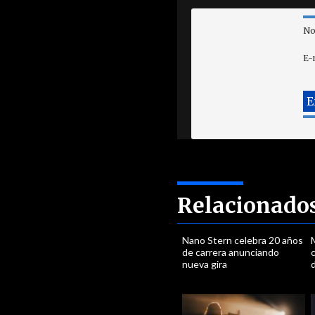
No
E-
Relacionado
Nano Stern celebra 20 años
M
de carrera anunciando
c
nueva gira