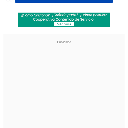
Metropolitana (OSIM), bajo la dirección
de Virginia Vergara, y
se llevará a cabo el
miércoles 3 de junio a las 19:00 horas
en
el Teatro del Instituto de Música de la
Pontificia Universidad Católica de Chile.
Revisa también
Karol G incluirá colaboraciones con Bruno
Mars y Drake en su nuevo disco
"Pidió perdón de rodillas": Revelan
desgarradores testimonios sobre las últimas
horas de Liam Payne
"Es la primera vez que la Orquesta
Sinfónica Infantil Metropolitana se