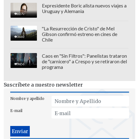
principal de "El lago de los cisnes" de
Expresidente Boric alista nuevos viajes a
Uruguay y Alemania
Tchaikovsky, además de piezas de Bach,
6070
Bizet y Rimsky-Korsakov.
"La Resurrección de Cristo" de Mel
Gibson confirmó estreno en cines de
3660
Chile
Caos en "Sin Filtros": Panelistas trataron
de "carnicero" a Crespo y se retiraron del
3456
programa
Suscríbete a nuestro newsletter
Nombre y apellido
E-mail
La actividad
tendrá entrada liberada