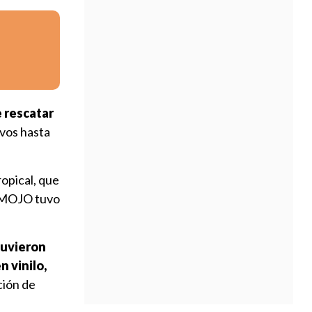
e rescatar
evos hasta
ropical, que
de MOJO tuvo
tuvieron
n vinilo,
ción de