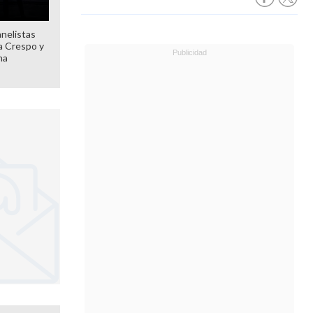
anelistas
 a Crespo y
ma