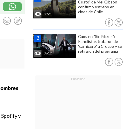
Cristo" de Mel Gibson
confirmó estreno en
cines de Chile
3921
Caos en "Sin Filtros":
Panelistas trataron de
"carnicero" a Crespo y se
retiraron del programa
3612
nombres
s
 Spotify y