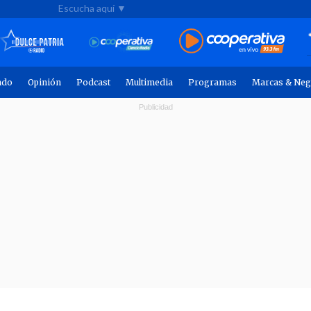
Escucha aquí ▼
ndo
Opinión
Podcast
Multimedia
Programas
Marcas & Neg