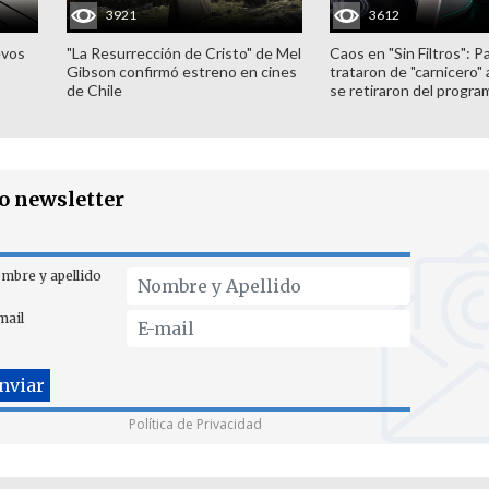
3921
3612
evos
"La Resurrección de Cristo" de Mel
Caos en "Sin Filtros": P
Gibson confirmó estreno en cines
trataron de "carnicero"
de Chile
se retiraron del progra
ro newsletter
mbre y apellido
mail
Política de Privacidad