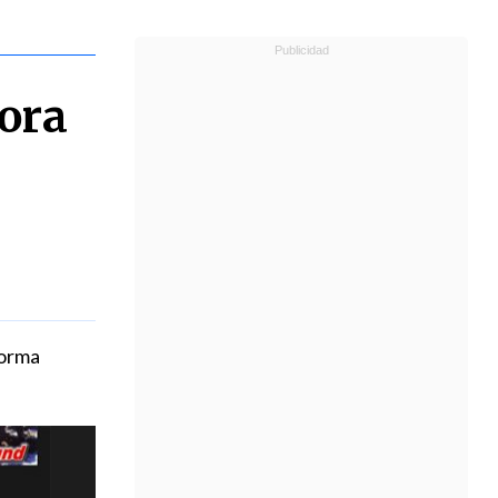
ora
forma