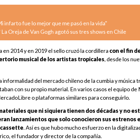
 infarto fue lo mejor que me pasó en la vida"
 La Oreja de Van Gogh agotó sus tres shows en Chile
n 2014 y en 2019 el sello cruzó la cordillera
con el fin d
pertorio musical de los artistas tropicales
, desde los nu
la informalidad del mercado chileno de la cumbia y música t
ntaban con su propio material. En varios casos el equipo 
rcadoLibre o plataformas similares para conseguirlo.
ateriales que ni siquiera tienen dos décadas y no es
 eran lanzamientos que solo conocieron sus estrenos e
 cassette
. Así es que hubo mucho esfuerzo en la digitaliza
rico, el fundador y director de la compañía.