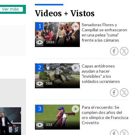
Videos + Vistos
Senadoras Flores y
Campillai se enfrascaron
en una pelea "cuma"
frente a las cámaras
1839
Capas antidrones
ayudan a hacer
"invisibles" a los
soldados ucranianos
588
Para el recuerdo: Se
cumplen dos años del
oro olímpico de Francisca
Crovetto
333