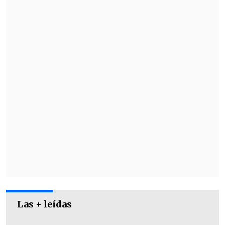
Bajo esta línea, los ex "The X Factor"
señalaron que atesorarán los momentos
junto a Payne para siempre,
manifestando además que sus
pensamientos están junto a su familia,
amigos y fanáticos.
Las + leídas