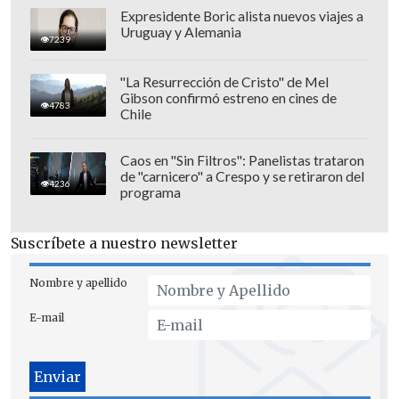
Expresidente Boric alista nuevos viajes a
Uruguay y Alemania
7239
"Lo extrañaremos mucho. Te amamos
"La Resurrección de Cristo" de Mel
Liam", cerraron
Louis Tomlinson, Niall
Gibson confirmó estreno en cines de
4783
Horan, Harry Styles y Zayn Malik
, quien
Chile
había dejado la banda en marzo del 2015.
Caos en "Sin Filtros": Panelistas trataron
de "carnicero" a Crespo y se retiraron del
4236
programa
Suscríbete a nuestro newsletter
Nombre y apellido
E-mail