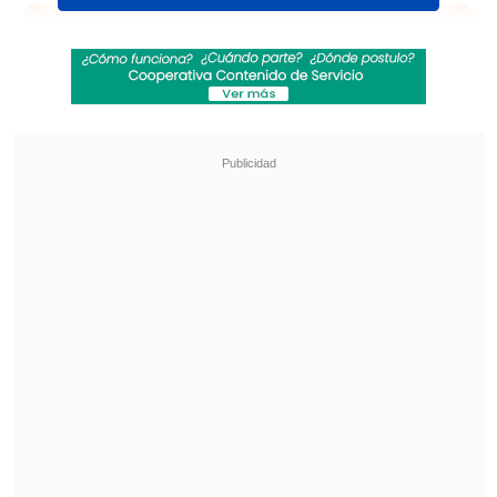
Revisa también
"Juntos por siempre": Daniela Muñoz y alcalde
de Independencia anuncian su compromiso
"Sentí sus amenazas": Doctora que analizó
rostro de Daniela Ramírez rompió el silencio
"Estamos completamente devastados
por la noticia de la muerte de Liam
. En
su momento, y cuando estemos listos,
tendremos más que decir. Pero por ahora,
nos tomaremos un tiempo para estar
tristes y procesar la pérdida de nuestro
hermano
", partieron diciendo los
intérpretes de "Little Things".