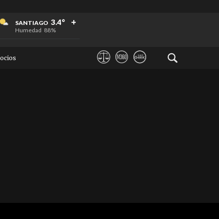
+
+
+
3.4°
SANTIAGO
Humedad
88%
ocios