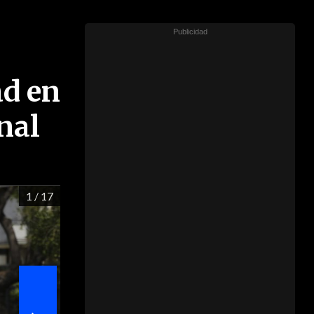
ad en
nal
1
/ 17