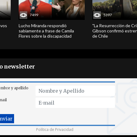
7499
5397
evos
Lucho Miranda respondió
"La Resurrección de Cri
sabiamente a frase de Camila
Gibson confirmó estren
Flores sobre la discapacidad
de Chile
ro newsletter
mbre y apellido
mail
Política de Privacidad