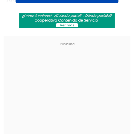
Revisa también
Sinaka tras su gira por Europa: "A veces los
chilenos nos sentimos inferiores"
Antonio Vodanovic descarta volver a la
televisión: "Creo que mi tiempo pasó"
El regreso del músico se concreta en el
punto más alto de su trayectoria tras el
éxito de su reciente álbum conceptual
"Omakase", y luego de superar los mil
millones de reproducciones con la
edición deluxe de "Sayonara finales
alternos", que incluyó el éxito "Xq eres