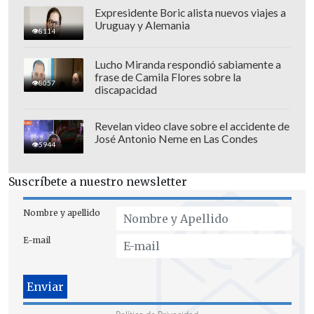
Expresidente Boric alista nuevos viajes a
Uruguay y Alemania
8114
Lucho Miranda respondió sabiamente a
frase de Camila Flores sobre la
En tanto, el miércoles 10 de junio a la
8057
discapacidad
misma hora, se habilitará una preventa
exclusiva para clientes de la caja de
Revelan video clave sobre el accidente de
compensación auspiciadora.
José Antonio Neme en Las Condes
5944
Por su parte,
la venta general para el
Suscríbete a nuestro newsletter
concierto arrancará el jueves 11 de junio
a las 10:00 horas por la misma
Nombre y apellido
plataforma.
E-mail