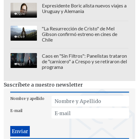
Movistar y la venta general que, pese a
Expresidente Boric alista nuevos viajes a
estar fijadas para el miércoles 14 y
Uruguay y Alemania
7234
viernes 16 respectivamente,
podrían
adelantarse para el mismo lunes al
"La Resurrección de Cristo" de Mel
Gibson confirmó estreno en cines de
agotar el stock de la primera y segunda
4769
Chile
venta.
Caos en "Sin Filtros": Panelistas trataron
En tanto, productora Bizarro confirmó
de "carnicero" a Crespo y se retiraron del
4223
programa
que
los tickets serán nominados e
intransferibles
, y se podrán adquirir solo
Suscríbete a nuestro newsletter
2 por cuenta en la preventa, y 4 en la
venta general.
Nombre y apellido
Los precios y ubicaciones son los
E-mail
siguientes:
Pit DTMF izquierdo: $368.000