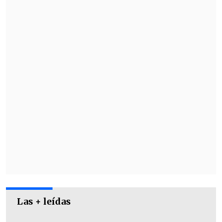
mayo a las 10:00 horas
a través de
Puntoticket
, con una preventa para
clientes BancoEstado.
Las + leídas
Posteriormente, seguirá la preventa