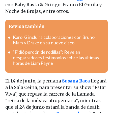
con Baby Rasta & Gringo, Franco El Gorila y
Noche de Brujas, entre otros.
Revisa también
Karol G incluirá colaboraciones con Bruno
Mars y Drake en su nuevo disco
"Pidió perdón de rodillas": Revelan
desgarradores testimonios sobre las últimas
horas de Liam Payne
El
14 de junio
, la peruana
Susana Baca
llegará
a la Sala Ceina, para presentar su show "Estar
Viva", que repasa la carrera de la llamada
"reina de la música afroperuana"; mientras
que el
24 de junio
estará la banda de death