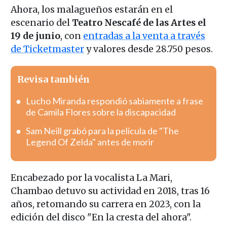
Ahora, los malagueños estarán en el
escenario del
Teatro Nescafé de las Artes el
19 de junio
, con
entradas a la venta a través
de Ticketmaster
y valores desde 28.750 pesos.
Revisa también
Lucho Miranda respondió sabiamente a frase
de Camila Flores sobre la discapacidad
Sam Neill grabó para la película de "The
Legend Of Zelda" antes de morir
Encabezado por la vocalista La Mari,
Chambao detuvo su actividad en 2018, tras 16
años, retomando su carrera en 2023, con la
edición del disco "En la cresta del ahora".