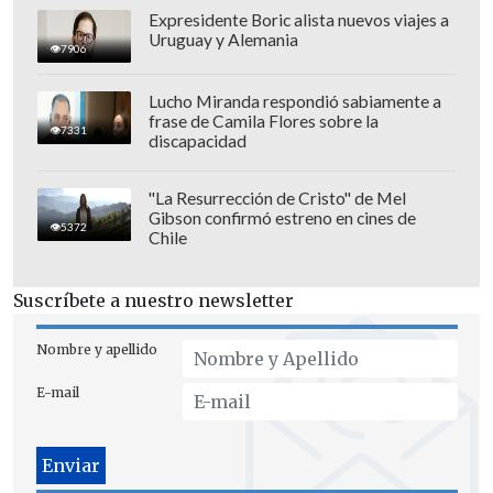
Expresidente Boric alista nuevos viajes a
Uruguay y Alemania
7906
Lucho Miranda respondió sabiamente a
frase de Camila Flores sobre la
7331
discapacidad
Preventa exclusiva:
28 de mayo
"La Resurrección de Cristo" de Mel
Venta general: 30 de mayo
Gibson confirmó estreno en cines de
5372
Chile
El festival agregó que se mantendrán los
protocolos de seguridad habituales para
Suscríbete a nuestro newsletter
garantizar el desarrollo del evento.
Nombre y apellido
E-mail