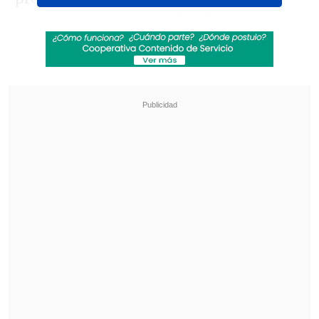
variadas, junto con producciones
audiovisuales y shows lumínicos.
Revisa también
Revelan video clave sobre el accidente de
José Antonio Neme en Las Condes
"Heated Rivalry" suma a dos nuevos
protagonistas: cuándo se estrena su segunda
temporada
Asimismo, la organización dijo que se
mantendrá el formato característico del
festival, enfocado en la experiencia
musical y comunitaria.