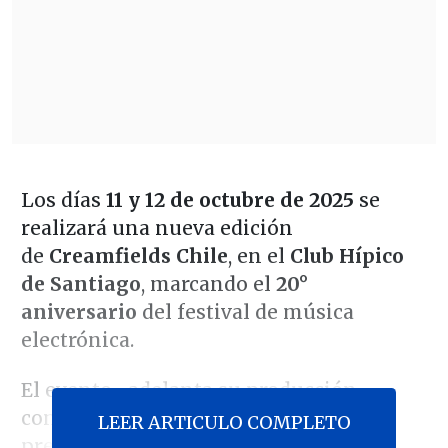
Los días
11 y 12 de octubre de 2025
se
realizará una nueva edición
de
Creamfields Chile
, en el
Club Hípico
de Santiago
, marcando el
20°
aniversario
del festival de música
electrónica.
El evento -adelanta su producción-
contará con
múltiples escenarios
que
LEER ARTICULO COMPLETO
presentarán propuestas musicales