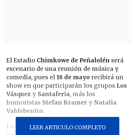
El Estadio
Chimkowe de Peñalolén
será
escenario de una reunión de música y
comedia, pues el
18 de mayo
recibirá un
show en que participarán los grupos
Los
Vásquez
y
Santaferia
, más los
humoristas
Stefan Kramer
y
Natalia
Valdebenito
.
Las entradas, a la venta
en Tickeone
,
LEER ARTICULO COMPLETO
tienen un valor en preventa de 25.000