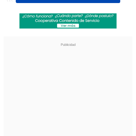
pesos.
Revisa también
Tengo sed de ti: Luis Miguel reaparece en
comentado comercial de Coca-Cola
Foo Fighters confirma su regreso a Chile para
2027: Fecha, recinto y entradas
Según detalló la producción, será Kramer
quien abra la jornada, seguido por
Santaferia. Luego será el turno de Natalia
Valdebenito, con el cierre a cargo del
"pop cebolla" de Los Vásquez.