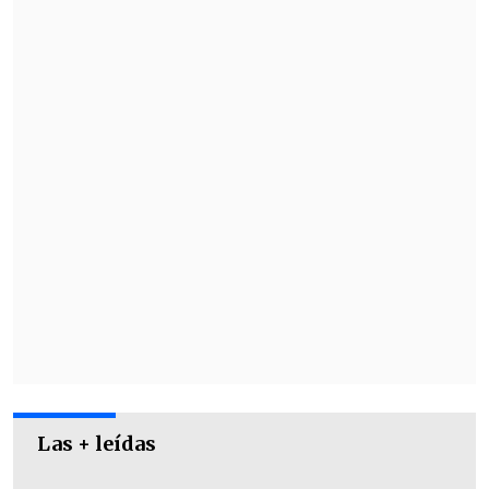
una "ficción sonora".
Las fechas de Jaar en Chile son:
Las + leídas
Jueves
16 de mayo
,
Teatro Centenario,