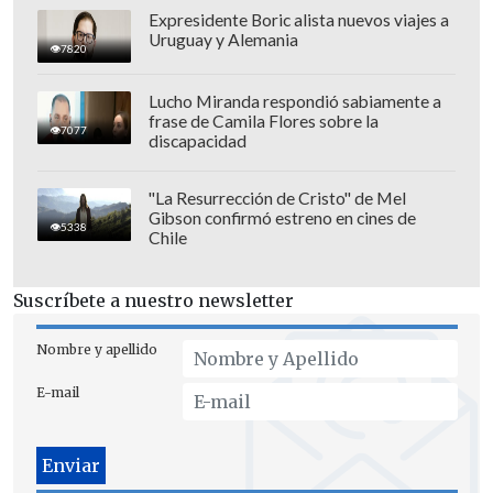
La Serena
Expresidente Boric alista nuevos viajes a
Viernes
17 de mayo
,
Teatro La Cúpula,
Uruguay y Alemania
7820
Santiago
Lucho Miranda respondió sabiamente a
frase de Camila Flores sobre la
7077
discapacidad
"La Resurrección de Cristo" de Mel
Gibson confirmó estreno en cines de
5338
Chile
Suscríbete a nuestro newsletter
Nombre y apellido
E-mail