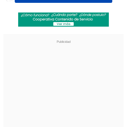
Serena
y
Valparaíso
, siendo la del puerto
una presentación gratuita.
Revisa también
"Heated Rivalry" suma a dos nuevos
protagonistas: cuándo se estrena su segunda
temporada
Cata Vallejos analizó su derrota en Miss
Universo Chile: "Me comieron los nervios"
Se trata de una presencia enmarcada en
XII Bienal Internacional de Artes
, donde
presenta hasta el 19 de mayo en la
Galería Municipal de Artes "Archivos de
Radio Piedras", trabajo que define como