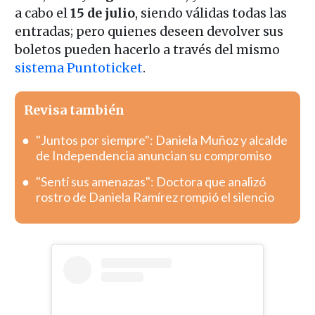
a cabo el
15 de julio
, siendo válidas todas las
entradas; pero quienes deseen devolver sus
boletos pueden hacerlo a través del mismo
sistema Puntoticket
.
Revisa también
"Juntos por siempre": Daniela Muñoz y alcalde
de Independencia anuncian su compromiso
"Sentí sus amenazas": Doctora que analizó
rostro de Daniela Ramírez rompió el silencio