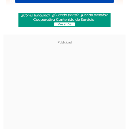
Revisa también
José Antonio Neme protagonizó colisión en
Las Condes
Remezón en "Hay que decirlo": Gissella
Gallardo y Manu González fueron
desvinculados
La relación de la exitosa artista
estadounidense y el jugador de fútbol
americano afloró a mediados de 2023,
luego de Kelce fuese visto en uno de los
conciertos de "The Eras Tour".
Además de preparar su matrimonio -el
cual no tiene fecha conocida-, Taylor
Swift enfocará sus próximos meses en el