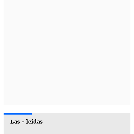
lanzamiento de su
próximo disco
"The
life of a showgirl"
.
Las + leídas