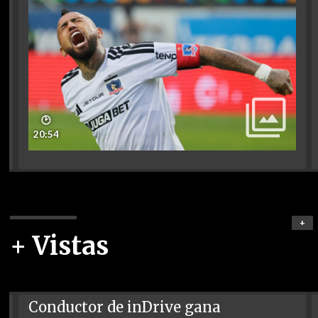
🕑
20:54
+
+ Vistas
Conductor de inDrive gana