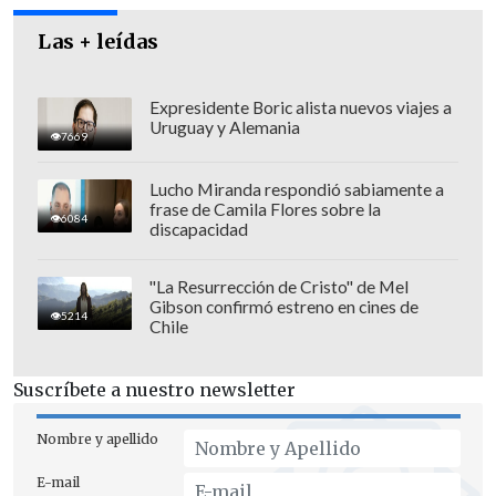
Las + leídas
Expresidente Boric alista nuevos viajes a
Uruguay y Alemania
7669
Lucho Miranda respondió sabiamente a
frase de Camila Flores sobre la
6084
La publicación de Ballero que ya eliminó de su cuenta de
discapacidad
Instagram.
"La Resurrección de Cristo" de Mel
"
Me he enterado de situaciones que me
Gibson confirmó estreno en cines de
5214
obligan a replantearme y volver a
Chile
levantarme
. Pero ya me acostumbré a los
golpes bajos", sostuvo en una
Suscríbete a nuestro newsletter
publicación -ya eliminada- en su cuenta
Nombre y apellido
de Instagram.
E-mail