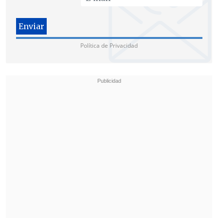
Política de Privacidad
En el texto que acompañó el post en la
red social de Meta, Ballero dijo haberse
acostumbrado "al dolor, pero nunca
esperé que fuese de esta manera. Me
retiro hasta nuevo aviso.
Gracias a todos