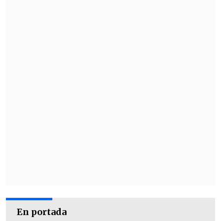
por su apoyo, pero debo priorizar mi
salud mental y sanar toda esta mier…
".
En portada