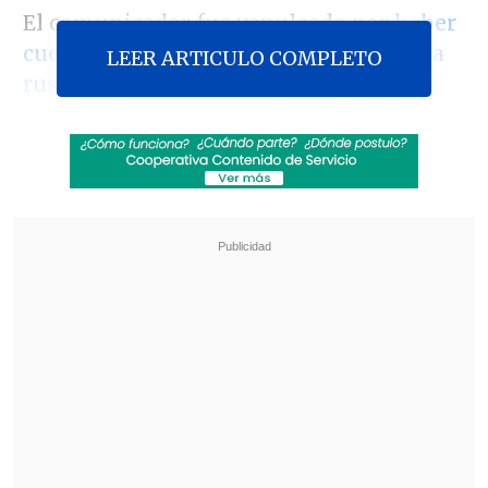
El comunicador fue vapuleado por
haber
cuestionado la carrera profesional de la
LEER ARTICULO COMPLETO
rusa
, asegurando en el reality de
Mega
,
"
¿Volverías con tu ex? 2
", que "
el circo es
lo peor que nos hubiese pasado. Se
quebró la familia. Ludmila dejó de ser
mamá; los niños prácticamente no la
veían
".
Revisa también
José Antonio Neme protagonizó colisión en
Las Condes
Remezón en "Hay que decirlo": Gissella
Gallardo y Manu González fueron
desvinculados