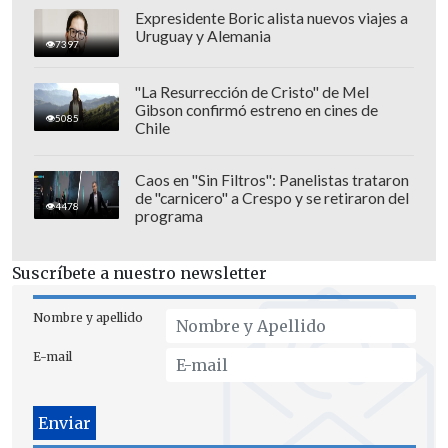
Yo me agarré al Toto nomás", dijo de
Expresidente Boric alista nuevos viajes a
Uruguay y Alemania
entrada Belén Mora en el programa "Que
7397
te lo digo", quien también negó el haber
"La Resurrección de Cristo" de Mel
visto besos entre él y mujeres en el
Gibson confirmó estreno en cines de
5085
estudio.
Chile
"No, que yo haya visto. Entre nosotros
Caos en "Sin Filtros": Panelistas trataron
nos besuqueabamos pero en rutinas,
de "carnicero" a Crespo y se retiraron del
4478
programa
pero con el Kike no.
Y yo estuve en todos
los capítulos del muro, creo que falté una
Suscríbete a nuestro newsletter
vez", aclaró Mora.
Nombre y apellido
Complementó que "o quizás vio a
alguien darle un beso al Kike. Yo nunca
E-mail
vi a mis compañeras de elenco
besuquearse. Del resto ni idea. Como
tampoco fui a todos los carretes, solo los