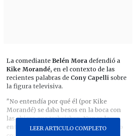
La comediante
Belén Mora
defendió a
Kike Morandé,
en el contexto de las
recientes palabras de
Cony Capelli
sobre
la figura televisiva.
"No entendía por qué él (por Kike
Morandé) se daba besos en la boca con
las chicas que trabajaban.
Nunca lo
entendí. Ahora que soy más grande, lo
LEER ARTICULO COMPLETO
comprendo"
, recordó la ganadora de la