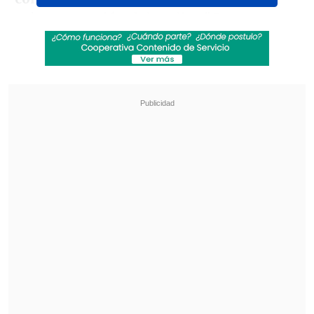
primera versión del reality "Gran
Hermano" sobre su trabajo pasado en "El
Muro", cuando era tan solo una
adolescente.
Revisa también
Medio especializado postula a Mariana Di
Girolamo a los Oscar 2027
Filtran audios de las disculpas de Marité
Matus a Camilo Huerta: "Fue un error"
Por su parte, la participante del
Festival
de Viña 2023
respaldó al reconocido