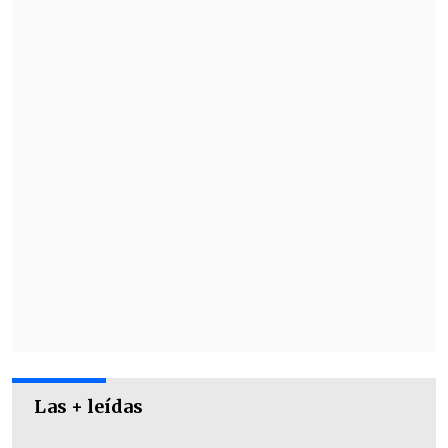
animador de Mega, además de incluso
manifestar su sorpresa tras las
declaraciones de la bailarina.
Las + leídas
"¡Ni idea! Yo no me agarré al Kike jaja
.