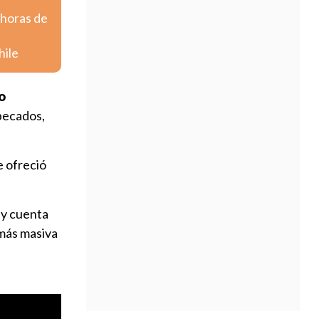
 horas de
hile
o
 pecados,
e ofreció
 y cuenta
 más masiva