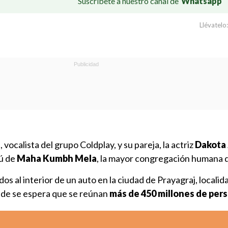
Suscríbete a nuestro canal de
Whatsapp
Llévatelo:
n
, vocalista del grupo Coldplay, y su pareja, la actriz
Dakota
dú de
Maha Kumbh Mela
, la mayor congregación humana d
os al interior de un auto en la ciudad de Prayagraj, locali
nde se espera que se reúnan
más de 450 millones de per