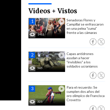
Videos + Vistos
Senadoras Flores y
Campillai se enfrascaron
en una pelea "cuma"
frente a las cámaras
1411
Capas antidrones
ayudan a hacer
"invisibles" a los
soldados ucranianos
565
Para el recuerdo: Se
cumplen dos años del
oro olímpico de Francisca
Crovetto
325