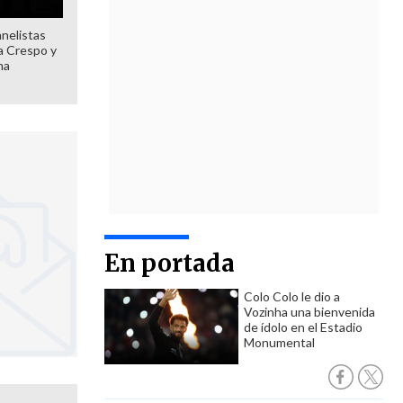
anelistas
 a Crespo y
ma
En portada
Colo Colo le dio a
Vozinha una bienvenida
de ídolo en el Estadio
Monumental