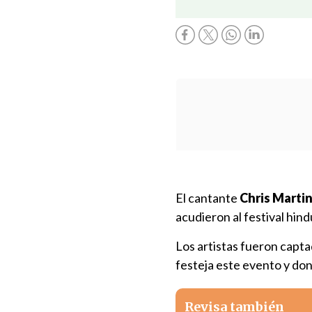
El cantante
Chris Marti
acudieron al festival hin
Los artistas fueron captad
festeja este evento y do
Revisa también