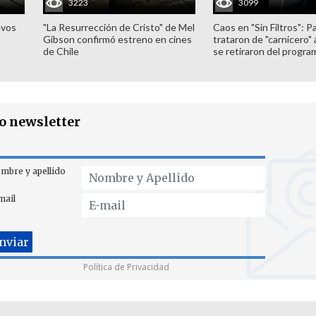
3223
3099
evos
"La Resurrección de Cristo" de Mel
Caos en "Sin Filtros": P
Gibson confirmó estreno en cines
trataron de "carnicero"
de Chile
se retiraron del progra
ro newsletter
mbre y apellido
mail
Política de Privacidad