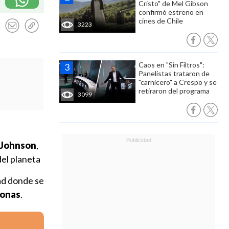
Cristo" de Mel Gibson
confirmó estreno en
cines de Chile
3223
Caos en "Sin Filtros":
Panelistas trataron de
"carnicero" a Crespo y se
retiraron del programa
3099
 Johnson
,
el planeta
dad donde se
sonas
.