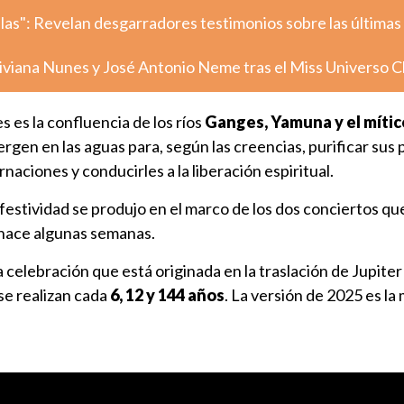
llas": Revelan desgarradores testimonios sobre las últimas
iviana Nunes y José Antonio Neme tras el Miss Universo C
les es la confluencia de los ríos
Ganges, Yamuna y el mític
rgen en las aguas para, según las creencias, purificar sus
naciones y conducirles a la liberación espiritual.
a festividad se produjo en el marco de los dos conciertos qu
 hace algunas semanas.
elebración que está originada en la traslación de Jupiter
se realizan cada
6, 12 y 144 años
. La versión de 2025 es la