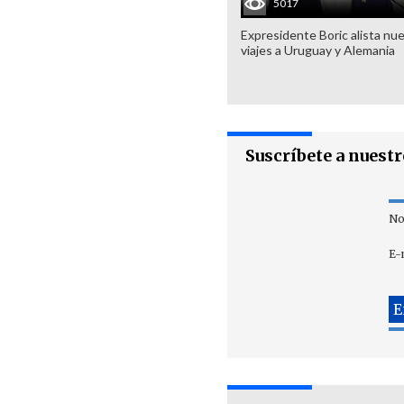
5017
Expresidente Boric alista nu
viajes a Uruguay y Alemania
Suscríbete a nuest
No
E-