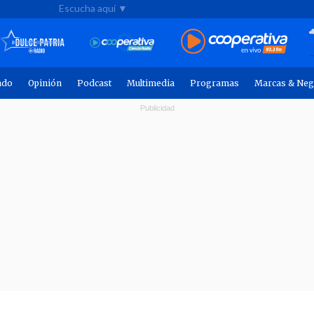
Escucha aquí ▼
ndo
Opinión
Podcast
Multimedia
Programas
Marcas & Neg