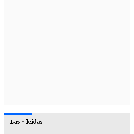
contra Luz Valdivieso
Ahora bien, este lunes en el programa
"Plan Perfecto, la "Dama de Hierro"
decidió repasar duramente a la actriz.
Las + leídas