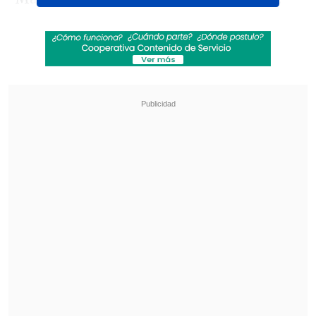
Revisa también
Karol G incluirá colaboraciones con Bruno
Mars y Drake en su nuevo disco
"Pidió perdón de rodillas": Revelan
desgarradores testimonios sobre las últimas
horas de Liam Payne
En este contexto, la artista respondió
secamente:
"Sí (tengo opinión), pero no
para ustedes",
declaró, mientras
avanzaba en su vehículo con evidente
incomodidad.
Fran García Huidobro se lanza