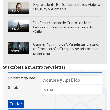
Expresidente Boric alista nuevos viajes a
"Luz Valdivieso diciendo 'tengo
Uruguay y Alemania
6177
respuesta, pero no para ustedes'
miserables, pobres, tristes de alma",
"La Resurrección de Cristo" de Mel
arremetió.
Gibson confirmó estreno en cines de
3751
Chile
En este contexto, la también actriz
Caos en "Sin Filtros": Panelistas trataron
recordó una situación de la que se enteró
de "carnicero" a Crespo y se retiraron del
3506
mientras estaba en su antigua casa
programa
televisiva: "Nos hemos quedado bien
callados, porque tu vida privada los
Suscríbete a nuestro newsletter
últimos tres años...
Eras el cahuín de
Nombre y apellido
todo el Mega
".
E-mail
"Es que no me vengas a pisotear los
cacahuetes.
A mí todo el mundo me
cuenta cosas
, yo deambulo, soy una