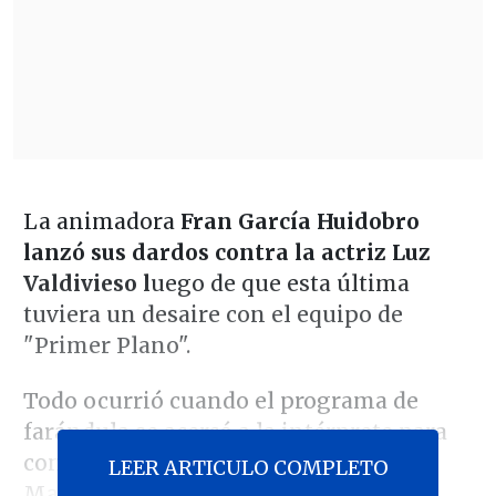
La animadora
Fran García Huidobro
lanzó sus dardos contra la actriz Luz
Valdivieso l
uego de que esta última
tuviera un desaire con el equipo de
"Primer Plano".
Todo ocurrió cuando el programa de
farándula se acercó a la intérprete para
consultarle por los dichos de Patricia
LEER ARTICULO COMPLETO
Maldonado sobre el gremio de actores.