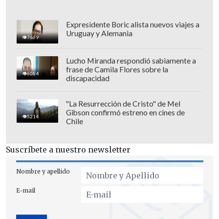
Expresidente Boric alista nuevos viajes a
Uruguay y Alemania
7669
"Quiero decir, yo también hago ejercicio,
pero no aparezco mágicamente con 20
Lucho Miranda respondió sabiamente a
frase de Camila Flores sobre la
años,
¿sabes lo que quiero decir? Con la
6084
discapacidad
piel perfecta y todo eso",
bromeó.
"La Resurrección de Cristo" de Mel
"No hay que quitar la ética del trabajo. La
Gibson confirmó estreno en cines de
5214
Chile
ética del trabajo es real, la disciplina es
muy real,
pero también lo sobrehumano
Suscríbete a nuestro newsletter
es real. Es la mujer más guapa del
mundo, está espectacular", opinó.
Nombre y apellido
E-mail