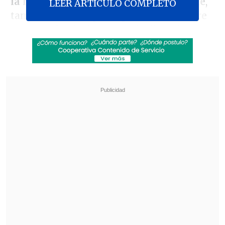
la historia de Michael Jordan con Nike
,
LEER ARTICULO COMPLETO
también hubo espacio para hablar sobre
temas más nimios, como la dieta de
López.
Revisa también
José Antonio Neme protagonizó colisión en
Las Condes
Remezón en "Hay que decirlo": Gissella
Gallardo y Manu González fueron
desvinculados
"Déjame decirte algo que te va a
disgustar",
dijo el actor de Batman a
Barrymore.
"Jennifer simplemente come