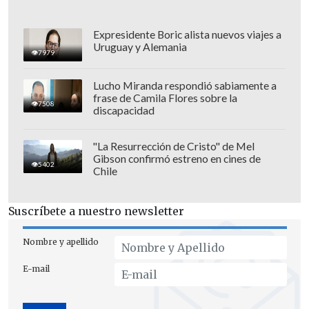
Expresidente Boric alista nuevos viajes a
Uruguay y Alemania
7979
Lucho Miranda respondió sabiamente a
frase de Camila Flores sobre la
7508
discapacidad
"La Resurrección de Cristo" de Mel
Gibson confirmó estreno en cines de
Pese a que la versión también fue
5402
Chile
desmentida por Neumann, la justicia
decidió que Pedro Campos y Simón
Suscríbete a nuestro newsletter
Pesutic debían declarar en el marco del
caso debido a que
su versión era
Nombre y apellido
contraria a lo declarado por la
E-mail
periodista
.