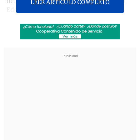
del 34° Juzgado del Crimen de Santiago,
LEER ARTICULO COMPLETO
Edgardo Gutiérrez, surgió a raíz de las
recientes
declaraciones públicas de
Pedro Campos, hijo del actor, y Simón
Pesutic
.
Revisa también
Revelan video clave sobre el accidente de
José Antonio Neme en Las Condes
"Heated Rivalry" suma a dos nuevos
protagonistas: cuándo se estrena su segunda
temporada
De acuerdo al citado medio la petición
tiene origen en
la declaración bajo