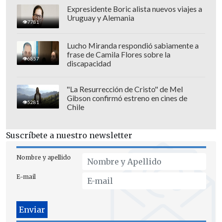
José Antonio Neme protagonizó colisión en
Expresidente Boric alista nuevos viajes a
Las Condes
Uruguay y Alemania
7781
Lucho Miranda respondió sabiamente a
Sin embargo, no perdió la oportunidad
frase de Camila Flores sobre la
6857
de enviar un mensaje directo a Viñuela:
discapacidad
"A ti, Viñuela, te estoy hablando:
tenemos
"La Resurrección de Cristo" de Mel
que sentarnos a sacar cuentas
. Eso es
Gibson confirmó estreno en cines de
5281
todo lo que te voy a decir", dejando
Chile
entrever su ironía sobre un posible pago
por el uso de su imagen.
Suscríbete a nuestro newsletter
Viñuela respondió directamente en las
Nombre y apellido
redes del canal Mega a la broma de Neme
E-mail
con humor: "😂😂😂😂😂 todavía no me
pagan!!!!, "Te amo José!!!".