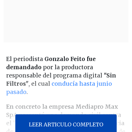
El periodista
Gonzalo Feito fue
demandado
por la productora
responsable del programa digital
"Sin
Filtros"
, el cual
conducía hasta junio
pasado
.
En concreto la empresa Mediapro Max
SpA presentó una
demanda civil
contra
el "CQC" por el concepto de
competencia
LEER ARTICULO COMPLETO
desleal
además de una indemnización de