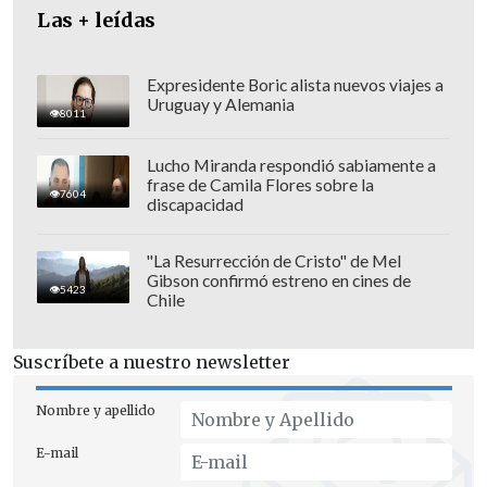
Las + leídas
Expresidente Boric alista nuevos viajes a
Uruguay y Alemania
8011
Lucho Miranda respondió sabiamente a
frase de Camila Flores sobre la
7604
discapacidad
Fue en ese espacio donde se pronunció
"La Resurrección de Cristo" de Mel
brevemente sobre esta demanda: "Lo
Gibson confirmó estreno en cines de
5423
único que quiero decir es que
hay que
Chile
cuidar siempre la libertad de que las
personas podamos trabajar libremente
Suscríbete a nuestro newsletter
en lo que queremos y en lo que nos
Nombre y apellido
gusta", sentenció.
E-mail
"Yo soy periodista y siempre voy a