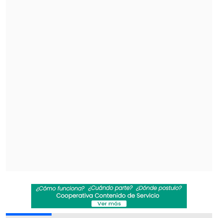
durante sus inicios
. En ese sentido
indica que el comunicador conoce la
estructura editorial y el formato, y
acusan que Feito de replicarlo en Porcel
TV.
La respuesta de Gonzalo Feito
Paralelamente este martes Gonzalo Feito
comenzó con un nuevo programa
llamado
"Próceres"
en la plataforma
Porcel TV.