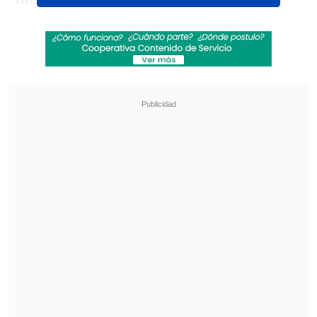
Revisa también
Sinaka tras su gira por Europa: "A veces los
chilenos nos sentimos inferiores"
Antonio Vodanovic descarta volver a la
televisión: "Creo que mi tiempo pasó"
De acuerdo a la comunicadora, el audio
no fue filtrado por ninguno de los
involucrados, si no que fue registrado
por un tercero en un lugar público.
El audio
comienza con un golpe
y un
"¡Suéltame!" por parte de quien sería
Américo, seguido por la frase "¡¿Qué