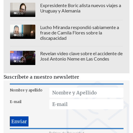
pendeja culiá?! ¡¿Qué te hice?! ¡Suéltame
Expresidente Boric alista nuevos viajes a
Uruguay y Alemania
conchatumadre!".
8116
El próximo
12 de mayo
se llevará a cabo
Lucho Miranda respondió sabiamente a
frase de Camila Flores sobre la
la primera audiencia por la denuncia de
8063
discapacidad
Yamila Reyna en contra de Américo.
Revelan video clave sobre el accidente de
José Antonio Neme en Las Condes
5966
Suscríbete a nuestro newsletter
Nombre y apellido
E-mail