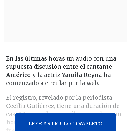
En las últimas horas un audio con una
supuesta discusión entre el cantante
Américo
y la actriz
Yamila Reyna
ha
comenzado a circular por la web.
El registro, revelado por la periodista
Cecilia Gutiérrez, tiene una duración de
casi 30 segundos y en él se escucha a
un
hombre y a una mujer discutir con
LEER ARTICULO COMPLETO
fuertes epítetos
.