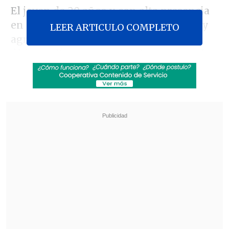
El joven de 20 años y con alta presencia
en redes sociales
sigue hospitalizado
y
LEER ARTICULO COMPLETO
agradeció el apoyo recibido en los
últimos días, compartiendo una postal
en su cuenta de Instagram desde el
recinto de salud en el que se encuentra.
Revisa también
Aclamada película italiana "Diamanti" llegó a
los cines chilenos
De "Heartstopper" a Marvel: Kit Connor será
Cíclope en nueva película de "X-Men"
Mediante sus Stories, el veinteañero
aclaró que el peligro no ha pasado: "
Sigo