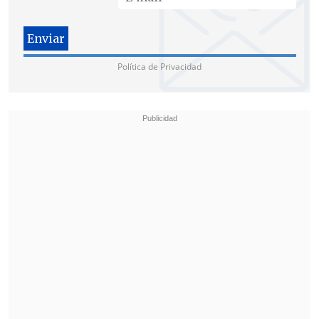
Diego Espinoza
, su verdadero nombre,
participó en "Gran Hermano", programa
dentro del cual manifestó su total apoyo
Política de Privacidad
a la participante Cony Capelli, quien
luego ganaría el reality; luego, en el
verano de 2026, fue incluso candidato a
rey del Festival de Viña del Mar.
La publicación de Diego Pánico en sus redes sociales.