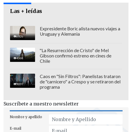
Las + leídas
Expresidente Boric alista nuevos viajes a
Uruguay y Alemania
6926
"La Resurrección de Cristo" de Mel
Gibson confirmó estreno en cines de
4368
Chile
"An así, cada palabra de aliento, cada
Caos en "Sin Filtros": Panelistas trataron
de "carnicero" a Crespo y se retiraron del
oración, cada gesto de cariño, fue un
3997
programa
refugio en medio de esta tormenta",
valoró, dando cuenta que
actualmente se
Suscríbete a nuestro newsletter
encuentra en su ciudad natal, Los
Ángeles, "rodeado del cariño de mi
Nombre y apellido
familia"
.
E-mail