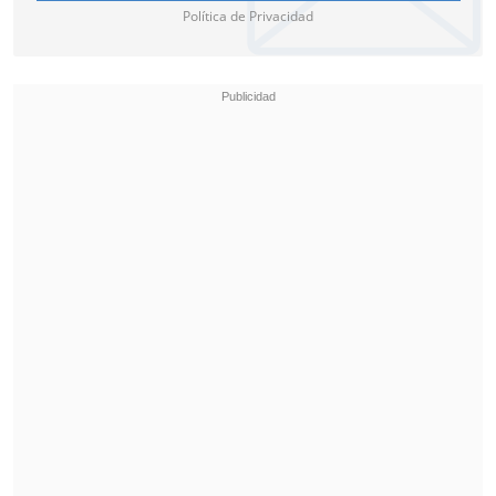
Política de Privacidad
"
Es genial como todos tienen sólo cosas
buenas de ella
. Se veía tan genial ese día
que todos estaban hablando de ella.
Además ese fue un buen día para los fans
de los Chiefs", dijo.
Kelce agregó que "definitivamente será
un juego que recordaré para siempre" y