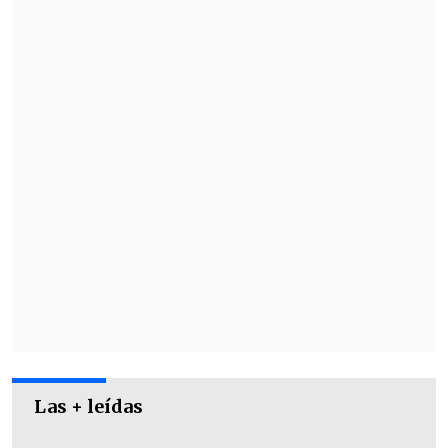
¿Qué dijo Travis Kelce de Taylor
Swift?
A días de conocerse esas imágenes,
Travis Kelce finalmente confirmó que
está saliendo con Taylor Swift en su
podcast "New Heights".
Las + leídas