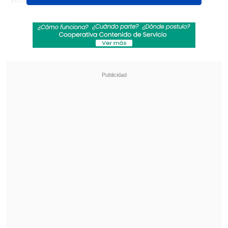
NFL en el que milita Kelce. Tras el
encuentro la pareja abandonó el estadio
en un automóvil descapotable conducido
por el deportista.
Revisa también
"Lloraba preocupado": la reacción de Neme
tras accidente de tránsito en Las Condes
José Antonio Neme protagonizó colisión en
Las Condes