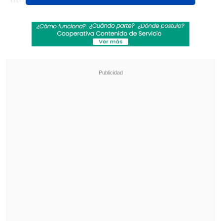
Revisa también
Lorena Bosch y su parecido con la alcaldesa
Ripamonti: "Tenemos que hacer un crossover"
Sinaka anticipa su paso por la Teletón 2026:
"Es un ambiente muy bonito y positivo"
Sin embargo, la cadena de televisión
respondió este viernes, y uno de sus
representantes declaró a The
Independent que
"Euphoria se
producirá en 2025. Nada ha cambiado"
.
Mientras que en julio, la jefa de drama de
HBO,
Francesca Orsi,
aseguró que estaba