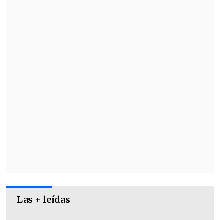
"encantada"
de revelar que la serie
comenzará a rodarse en enero con el
elenco original, aunque claramente sin
el actor Angus Cloud, quien falleció en
2023.
Las + leídas