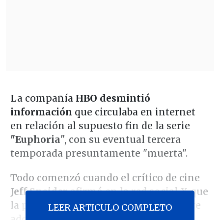
La compañía
HBO desmintió
información
que circulaba en internet
en relación al supuesto fin de la serie
"Euphoria
", con su eventual tercera
temporada presuntamente "muerta".
Todo comenzó cuando el crítico de cine
Jeff Sneider
afirmó en la red social X que
la producción para 2025 de drama sobre
LEER ARTICULO COMPLETO
adolescentes se había suspendido.