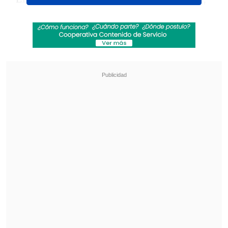
Pete DeJoy, se desempeña actualmente
como director ejecutivo interino debido a
que Andy Byron
ha sido apartado
temporalmente de su cargo
", señaló la
compañía a través de un comunicado en
su cuenta oficial de X.
Revisa también
José Antonio Neme protagonizó colisión en
Las Condes
Remezón en "Hay que decirlo": Gissella
Gallardo y Manu González fueron
desvinculados
En esa misma red social, la firma