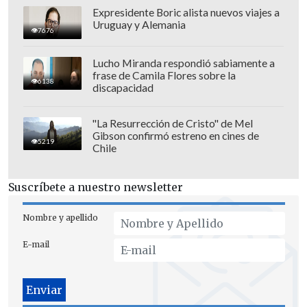
Expresidente Boric alista nuevos viajes a
Uruguay y Alemania
7676
Lucho Miranda respondió sabiamente a
frase de Camila Flores sobre la
6138
discapacidad
"La Resurrección de Cristo" de Mel
Gibson confirmó estreno en cines de
5219
Chile
Suscríbete a nuestro newsletter
La compañía también
desmintió que
Byron haya emitido una declaración
Nombre y apellido
pública.
"El comunicado que circuló el
E-mail
jueves, atribuido al CEO, no es auténtico.
Andy Byron no ha publicado ningún
mensaje, y los reportes que señalen lo