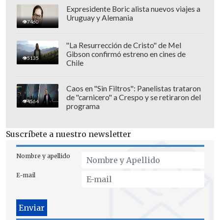
Expresidente Boric alista nuevos viajes a
Uruguay y Alemania
7460
"La Resurrección de Cristo" de Mel
Gibson confirmó estreno en cines de
5135
Desde Mega confirmaron a
Cooperativa.cl
Chile
que el cambio se debió a un tema de
"continuidad"
y que el capítulo con
Caos en "Sin Filtros": Panelistas trataron
de "carnicero" a Crespo y se retiraron del
Fernandes se emitirá en otra ocasión.
4564
programa
Suscríbete a nuestro newsletter
Nombre y apellido
E-mail