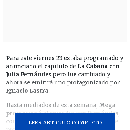
Para este viernes 23 estaba programado y
anunciado el capítulo de
La Cabaña
con
Julia Fernándes
pero fue cambiado y
ahora se emitirá uno protagonizado por
Ignacio Lastra
.
Hasta mediados de esta semana,
Mega
promocionó el episodio con Fernándes
,
con revelaciones sobre el accidente que
LEER ARTICULO COMPLETO
protagonizó con Lastra, en el que éste