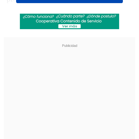
resultó con un 90 por ciento del cuerpo
quemado
en 2017
.
Revisa también
Medio especializado postula a Mariana Di
Girolamo a los Oscar 2027
Filtran audios de las disculpas de Marité
Matus a Camilo Huerta: "Fue un error"
La brasileña, en los avances, dijo:
"Entregué toda la plata que yo tenía a
un hospital que no era mi deber, a un
auto que yo no debería pagar, a una
persona que se pasó tres luces rojas"
.