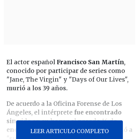
El actor español
Francisco San Martín
,
conocido por participar de series como
"Jane, The Virgin" y "Days of Our Lives",
murió a los 39 años.
De acuerdo a la Oficina Forense de Los
Ángeles, el intérprete
fue encontrado
sin vida en su hogar el pasado 16 de
enero
, indicando que su deceso se debió a
LEER ARTICULO COMPLETO
"suicidio por ahorcamiento".