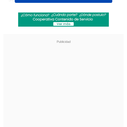
Revisa también
Teletón 2026: Conoce la fecha, el nuevo lema
y al niño embajador de este año
Robert Pattinson se luce como cazador de
pedófilos en su nueva película "Primetime"
Nacido en Mallorca en 1985, San Martín
pasó gran parte de su infancia en
Estados Unidos, regresando a España
durante su adolescencia.
Tras actuar en obras y trabajar como
modelo, el artista se instaló en
Hollywood, donde
consiguió en 2010 el