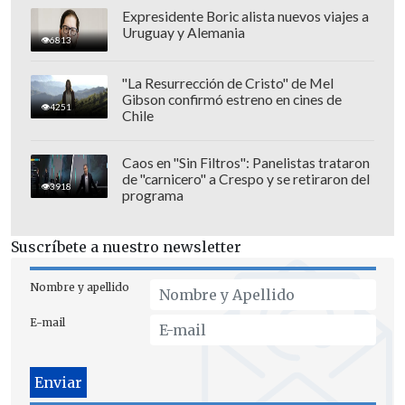
The Virgin"
, donde interpretó a "Fabián
Expresidente Boric alista nuevos viajes a
Uruguay y Alemania
Regalo del Cielo", una estrella de
6813
televisión que coquetea con el personaje
"La Resurrección de Cristo" de Mel
de Gina Rodríguez.
Gibson confirmó estreno en cines de
4251
Chile
Asimismo, estuvo en la premiada
película de Steven Soderbergh
"Behind
Caos en "Sin Filtros": Panelistas trataron
the Candelabra"
, protagonizada por
de "carnicero" a Crespo y se retiraron del
3918
programa
Matt Damon y Michael Douglas; y en la
serie "The Bold and the Beautiful".
Suscríbete a nuestro newsletter
Nombre y apellido
E-mail