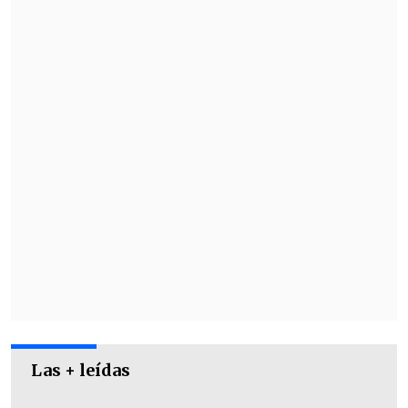
papel de "Darío Hernández" en "Days of
Our Lives"
, participando de 59 episodios
del famoso drama.
Las + leídas
Siete años más tarde,
fue parte de "Jane