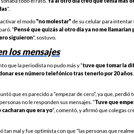
 "sonaba todo el rato.
Ya al otro día creo que tenía más d
das
".
 activar el modo
"no molestar"
de su celular para intentar
paró. "
Pensé que quizás al otro día ya no me llamarían
ero siguieron
", sostuvo.
en los mensajes
unto que la periodista no pudo más y "
tuve que tomar la dif
ndonar ese número telefónico tras tenerlo por 20 años
untó que es parecido a "empezar de cero", ya que, perdió t
 personas no le responden sus mensajes. "
Tuve que empez
 cacharan que era yo
", comentó, y afirmó que colegas cr
ó tan mal y fue optimista con que "las personas que realm