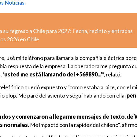
as Noticias
.
 su regreso a Chile para 2027: Fecha, recinto y entradas
tos 2026 en Chile
re, usé mi teléfono para llamar a la compañía eléctrica por
ía respuesta de la empresa. La operadora me pregunta cu
 '
usted me está llamando del +569890...'
", relató.
elefónico quedó expuesto y "como estaba al aire, con el m
o plop. Me paré del asiento y seguí hablando con ella,
pen
ndos y comenzaron a llegarme mensajes de texto, de
as normales
. Me impacté con la rapidez del chileno", afirmó