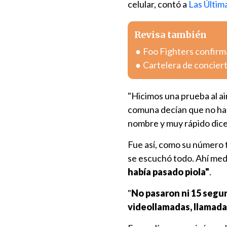
celular, contó a
Las Últim
Revisa también
Foo Fighters confirma
Cartelera de concier
"Hicimos una prueba al ai
comuna decían que no hab
nombre y muy rápido dice:
Fue así, como su número t
se escuchó todo. Ahí medi
había pasado piola"
.
"
No pasaron ni 15 segu
videollamadas, llamad