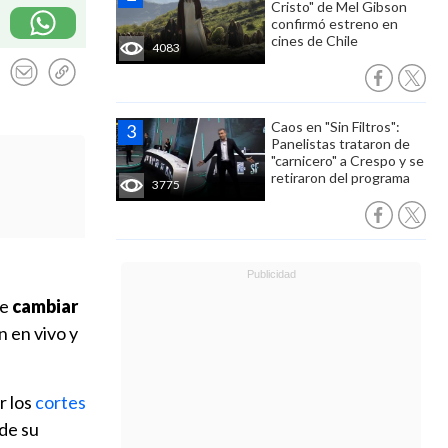
Cristo" de Mel Gibson
confirmó estreno en
cines de Chile
4083
Caos en "Sin Filtros":
Panelistas trataron de
"carnicero" a Crespo y se
retiraron del programa
3775
ue
cambiar
n en vivo y
r los
cortes
sde su