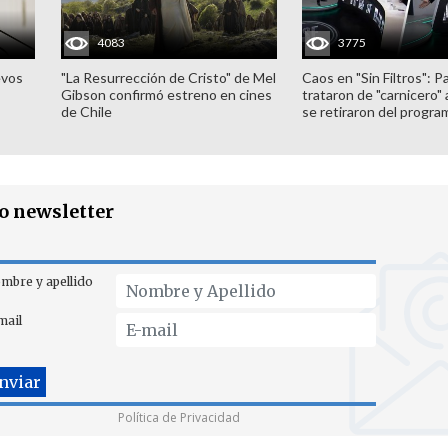
4083
3775
evos
"La Resurrección de Cristo" de Mel
Caos en "Sin Filtros": P
Gibson confirmó estreno en cines
trataron de "carnicero"
de Chile
se retiraron del progra
ro newsletter
mbre y apellido
mail
Política de Privacidad