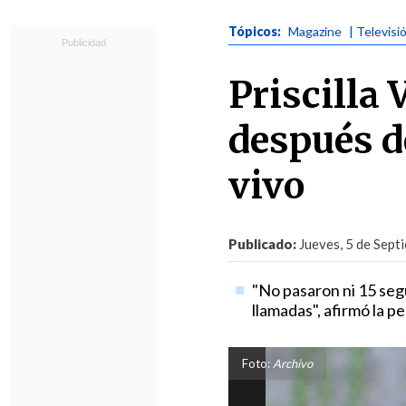
Tópicos:
Magazine
| Televisi
Priscilla
después de
vivo
Publicado:
Jueves, 5 de Sept
"No pasaron ni 15 se
llamadas", afirmó la pe
Foto:
Archivo