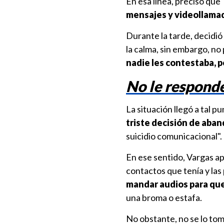
En esa línea, precisó que
mensajes y videollama
Durante la tarde, decidió
la calma, sin embargo, no 
nadie les contestaba, p
No le respond
La situación llegó a tal p
triste decisión de aba
suicidio comunicacional".
En ese sentido, Vargas ap
contactos que tenía y las
mandar audios para que
una broma o estafa.
No obstante, no se lo tom