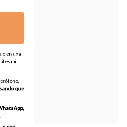
que en una
ál es mi
icrófono,
sando que
 WhatsApp,
.