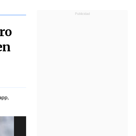
ro
en
app,