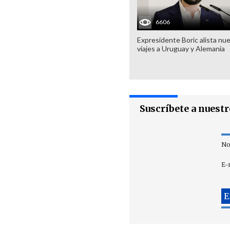
6606
Expresidente Boric alista nu
viajes a Uruguay y Alemania
Suscríbete a nuest
No
E-