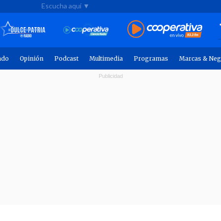
Escucha aquí ▼
ndo
Opinión
Podcast
Multimedia
Programas
Marcas & Neg