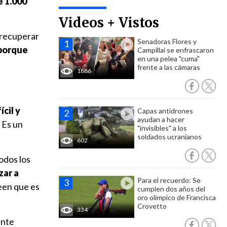
e 1.000
Videos + Vistos
 recuperar
Senadoras Flores y
 porque
Campillai se enfrascaron
en una pelea "cuma"
frente a las cámaras
1886
ícil y
Capas antidrones
ayudan a hacer
. Es un
"invisibles" a los
soldados ucranianos
602
odos los
ar a
Para el recuerdo: Se
een que es
cumplen dos años del
oro olímpico de Francisca
Crovetto
334
ente