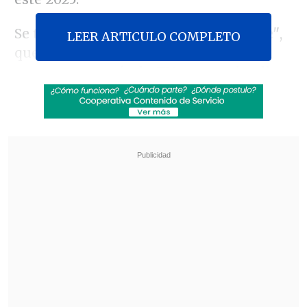
Se trata de
"El Mejor Maestro de Chile"
,
LEER ARTICULO COMPLETO
que se emitirá durante el segundo
semestre a través de
TV+
y que -detalla
su producción- busca "celebrar el oficio,
destacar el profesionalismo y visibilizar
el rol esencial que cumplen maestras y
maestros en la construcción de un mejor
país para vivir".
Revisa también
"Juntos por siempre": Daniela Muñoz y alcalde
de Independencia anuncian su compromiso
"Sentí sus amenazas": Doctora que analizó
rostro de Daniela Ramírez rompió el silencio