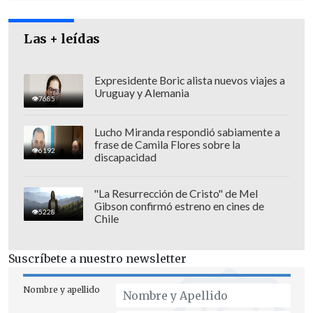
Las + leídas
Expresidente Boric alista nuevos viajes a
Uruguay y Alemania
7685
Lucho Miranda respondió sabiamente a
frase de Camila Flores sobre la
6192
discapacidad
Creada por Christopher Storer,
"The
"La Resurrección de Cristo" de Mel
Gibson confirmó estreno en cines de
Bear" estrenará todos los episodios de
5228
Chile
su temporada final el próximo jueves 25
de junio en el streaming Disney+
.
Suscríbete a nuestro newsletter
Nombre y apellido