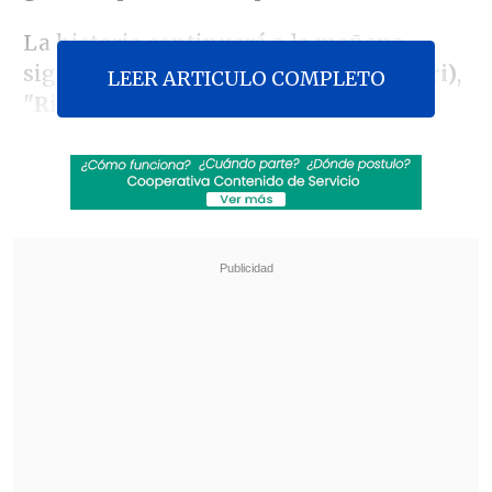
La historia continuará a la mañana
siguiente de que
"Sydney" (Ayo Edebiri)
,
LEER ARTICULO COMPLETO
"Richie" (Ebon Moss-Bachrach)
y
"Sugar" (Abby Elliott)
descubrieran que
"Carmy" (Jeremy Allen White)
ha
decidido abandonar la industria
gastronómica, dejándoles el restaurante
a ellos.
Revisa también
José Antonio Neme protagonizó colisión en
Las Condes
Remezón en "Hay que decirlo": Gissella
Gallardo y Manu González fueron
desvinculados