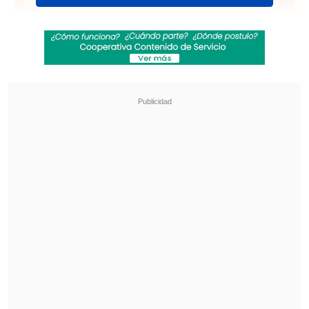
Revisa también
Cata Vallejos analizó su derrota en Miss
Universo Chile: "Me comieron los nervios"
Tras despedida de "Hay que decirlo": Gissella
Gallardo revela complejo momento de salud
Sin embargo, la llegada de
Ned Sampson
(Gleeson)
como el nuevo editor en jefe
cambiará el caos cotidiano en el equipo
del ficticio Toledo Truth Teller.
Entre varios elementos que conectan
esta comedia con "The Office",
está el
regreso de Oscar Núñez como Oscar
Martínez
, quien ahora forma parte del
diario.