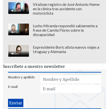
A través de sus redes sociales, Salazar
Viralizan registro de José Antonio Neme
en la clínica tras accidente con
explicó el motivo por el que
tuvo que
10199
motociclista
alejarse
la producción dramáticas y
aseguró que "no es nada malo".
Lucho Miranda respondió sabiamente a
frase de Camila Flores sobre la
8765
¿Qué pasó con Fernanda Salazar?
discapacidad
Mediante sus stories de Instagram, la
Expresidente Boric alista nuevos viajes a
Uruguay y Alemania
intérprete confirmó su salida y detalló
8182
que "efectivamente
estoy esperando una
Suscríbete a nuestro newsletter
guagüita
, pero he tenido ciertas
complicaciones que
no son compatibles
Nombre y apellido
con el ritmo
que requiere esta teleserie".
E-mail