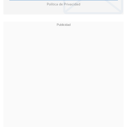
Política de Privacidad
"Hay harto movimiento de aquí para allá,
muchos traslados y está también la
situación de estos
pozones de agua
caliente
, que no son muy compatibles
con lo que yo estoy viviendo ahora. Así
que por precaución conmigo y con la
guagüita, y también con la producción,
llegamos a un acuerdo, de que yo me iba