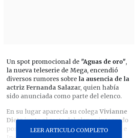
Un spot promocional de
"Aguas de oro"
,
la nueva teleserie de Mega, encendió
diversos rumores sobre
la ausencia de la
actriz
Fernanda Salaza
r, quien había
sido anunciada como parte del elenco.
En su lugar aparecía su colega
Vivianne
Dietz
junto al resto del elenco integrado
por Álvaro Rudolphy, Carolina Arregui e
LEER ARTICULO COMPLETO
Ingrid Cruz, entre otros.