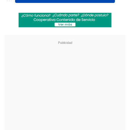
Revisa también
De "31 Minutos" a "Los 80": Las producciones
que serán preservadas como patrimonio de
Chile
Ester Expósito protagoniza thriller romántico
basado en la exitosa novela "Enfrentados"