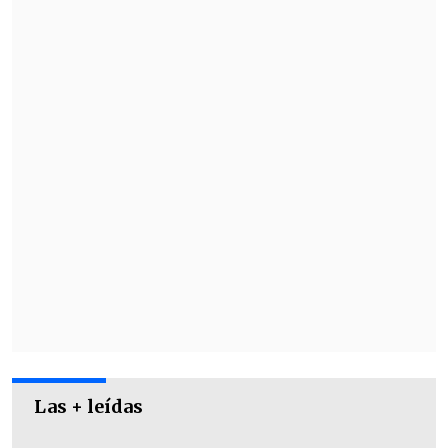
$38.044.459.976
.
Durante la obertura de la cruzada, el
cofundador y director honorario de
Las + leídas
Teletón, Mario Kreutzberger
, relevó que