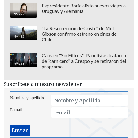
han pasado 46 años desde su creación,
Expresidente Boric alista nuevos viajes a
y
"nunca Chile le ha fallado a este
Uruguay y Alemania
7039
compromiso"
.
"La Resurrección de Cristo" de Mel
"Juntos hemos realizado un evento
Gibson confirmó estreno en cines de
4485
Chile
fundamentalmente de unión nacional,
que ha logrado superar las dificultades
Caos en "Sin Filtros": Panelistas trataron
que pudieran separarnos, y hoy quiero
de "carnicero" a Crespo y se retiraron del
4093
recordar, una vez más, lo que hemos
programa
hecho entre todos, porque
entre todos le
hemos dado visibilidad a la
Suscríbete a nuestro newsletter
discapacidad, que es casi un 20% de la
Nombre y apellido
población
", valoró el animador.
E-mail
Don Francisco reafirmó que en esta
ocasión, "
estamos luchando para
ayudar a la salud y a la vida de 32 mil