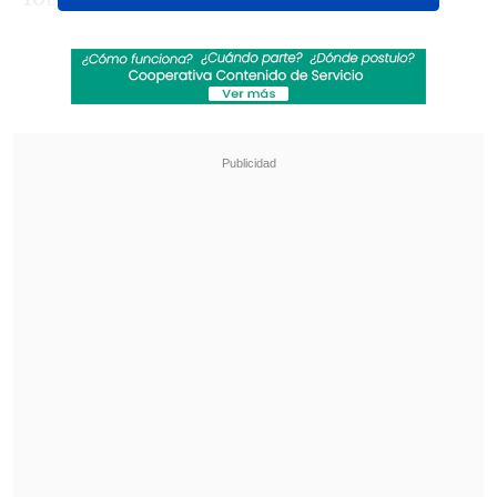
Revisa también
Amparo Noguera demandó a banco tras sufrir
millonaria estafa
Aclamada película italiana "Diamanti" llegó a
los cines chilenos
El
Teatro Teletón
recibirá gran parte de
la edición 2024 y por segundo año
consecutivo habrá un cierre en la
Quinta
Vergara de Viña del Mar
.
¿Cuál es la meta de Teletón 2024?
La meta de este 2024 es de