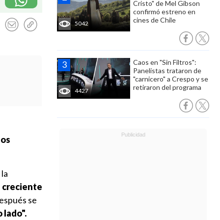
Cristo" de Mel Gibson
confirmó estreno en
cines de Chile
5042
Caos en "Sin Filtros":
Panelistas trataron de
"carnicero" a Crespo y se
retiraron del programa
4427
los
 la
a creciente
después se
 lado".