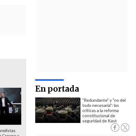
En portada
"Redundante" y "no del
todo necesaria": las
críticas a la reforma
constitucional de
seguridad de Kast
anelistas
 a Crespo y