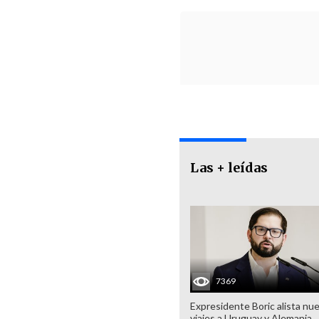
Las + leídas
7369
Expresidente Boric alista nu
viajes a Uruguay y Alemania