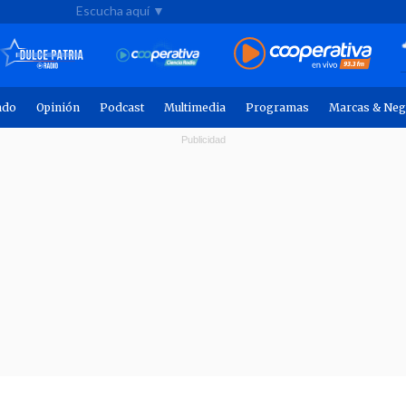
Escucha aquí ▼
ndo
Opinión
Podcast
Multimedia
Programas
Marcas & Neg