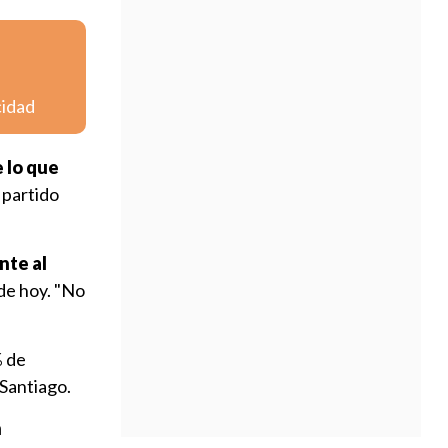
cidad
 lo que
 partido
nte al
de hoy. "No
% de
 Santiago.
n