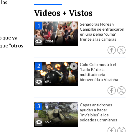
 las
Videos + Vistos
Senadoras Flores y
Campillai se enfrascaron
en una pelea "cuma"
ó que ya
frente a las cámaras
2084
 que "otros
Colo Colo mostró el
"Lado B" de la
multitudinaria
bienvenida a Vozinha
691
Capas antidrones
ayudan a hacer
"invisibles" a los
soldados ucranianos
657