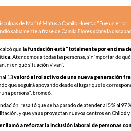
 disculpas de Marité Matus a Camilo Huerta: "Fue un error"
dió sabiamente a frase de Camila Flores sobre la discapa
ecalcó que
la fundación está "totalmente por encima de
tica.
Atendemos a todas las personas, sin importar de qué
an, ni en qué situación vivan".
nal 13
valoró el rol activo de una nueva generación fre
ando que seguirá apoyando desde el lugar que le correspon
y una persona", bromeó.
undación, resaltó que se ha pasado de atender al 5 % al 97 
itación, y que ya se proyectan nuevos centros en Chiloé y
 llamó a reforzar la inclusión laboral de personas co