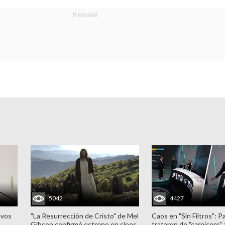
5042
4427
evos
"La Resurrección de Cristo" de Mel
Caos en "Sin Filtros": P
Gibson confirmó estreno en cines
trataron de "carnicero"