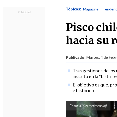
Tópicos:
Magazine
| Tendenc
Pisco chi
hacia su 
Publicado:
Martes, 4 de Febr
Tras gestiones de los 
inscrito en la "Lista 
El objetivo es que, p
e histórico.
Foto:
ATON (referencial)