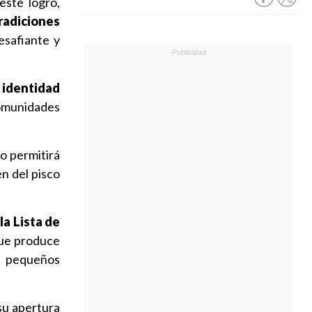
este logro,
adiciones
safiante y
u identidad
comunidades
o permitirá
en del pisco
 la Lista de
 que produce
s, pequeños
 su apertura