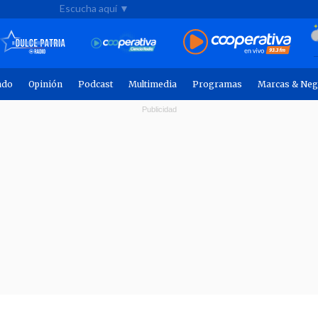
Escucha aquí ▼
ndo
Opinión
Podcast
Multimedia
Programas
Marcas & Neg