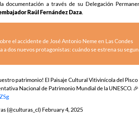
r la documentación a través de su Delegación Permane
embajador Raúl Fernández Daza
.
sobre el accidente de José Antonio Neme en Las Condes
a a dos nuevos protagonistas: cuándo se estrena su segu
estro patrimonio! El Paisaje Cultural Vitivinícola del Pisco
 Tentativa Nacional de Patrimonio Mundial de la UNESCO. 
0ZSg
ras (@culturas_cl)
February 4, 2025