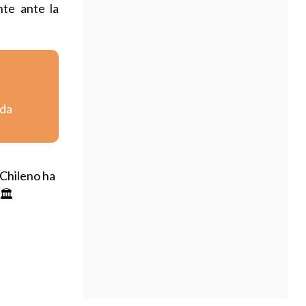
nte ante la
nda
 Chileno ha
🏛