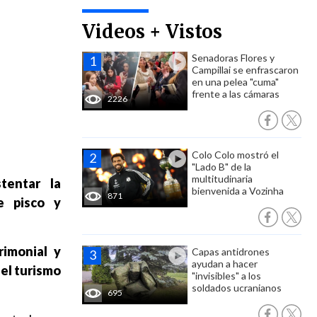
Videos + Vistos
Senadoras Flores y
Campillai se enfrascaron
en una pelea "cuma"
frente a las cámaras
2226
Colo Colo mostró el
"Lado B" de la
multitudinaria
tentar la
bienvenida a Vozinha
871
e pisco y
trimonial y
Capas antidrones
ayudan a hacer
 el turismo
"invisibles" a los
soldados ucranianos
695