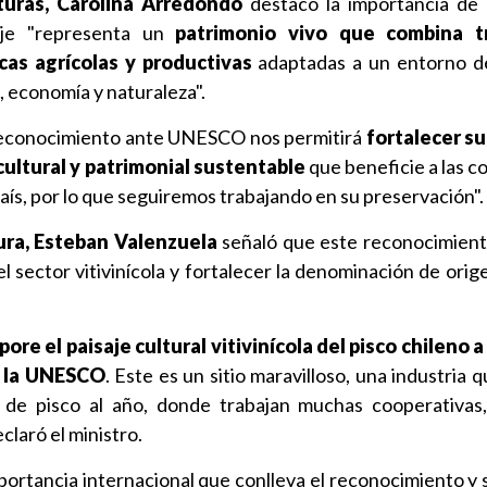
lturas, Carolina Arredondo
destacó la importancia de 
aje "representa un
patrimonio vivo que combina tr
cas agrícolas y productivas
adaptadas a un entorno de
, economía y naturaleza".
reconocimiento ante UNESCO nos permitirá
fortalecer s
ultural y patrimonial sustentable
que beneficie a las 
país, por lo que seguiremos trabajando en su preservación".
tura, Esteban Valenzuela
señaló que este reconocimient
el sector vitivinícola y fortalecer la denominación de orig
pore el paisaje cultural vitivinícola del pisco chileno a
e la UNESCO
. Este es un sitio maravilloso, una industria
s de pisco al año, donde trabajan muchas cooperativa
claró el ministro.
mportancia internacional que conlleva el reconocimiento y