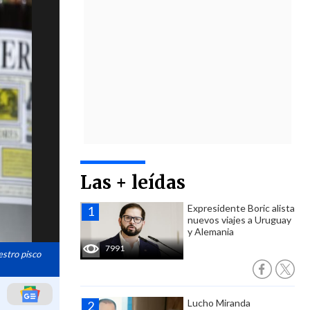
Las + leídas
Expresidente Boric alista
nuevos viajes a Uruguay
y Alemania
7991
estro pisco
Lucho Miranda