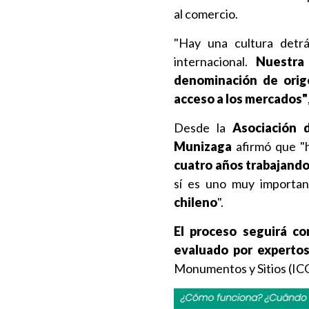
al comercio.
"Hay una cultura detrá
internacional.
Nuestra
denominación de orige
acceso a los mercados"
Desde la
Asociación 
Munizaga
afirmó que "h
cuatro años trabajando
sí es uno muy importa
chileno
".
El proceso seguirá co
evaluado por experto
Monumentos y Sitios (IC