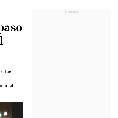
 paso
l
s, fue
imonial