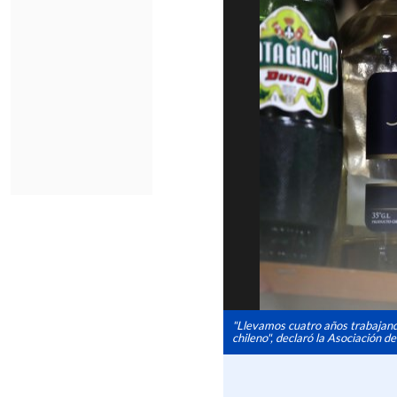
"Llevamos cuatro años trabajand
chileno", declaró la Asociación d