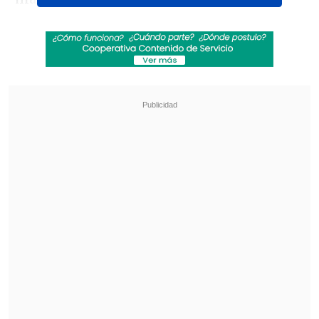
Revisa también
Cartelera de conciertos 2026 en Chile
"Juntos por siempre": Daniela Muñoz y alcalde
de Independencia anuncian su compromiso
"Siempre escuchamos lo que más les
importa a nuestros usuarios de Tinder, y
probar la preferencia de altura pagada es
un gran ejemplo de cómo construimos
con urgencia, claridad y enfoque. Esto es
parte de un esfuerzo más amplio para
ayudar a las personas a
conectarse de
manera más intencional
en Tinder",