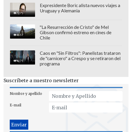
Expresidente Boric alista nuevos viajes a
Uruguay y Alemania
7275
"La Resurrección de Cristo" de Mel
Gibson confirmó estreno en cines de
4857
Chile
Sin embargo, la medida fue
duramente
criticada
por usuarios de redes sociales
Caos en "Sin Filtros": Panelistas trataron
que aseguraron que hombres bajos se
de "carnicero" a Crespo y se retiraron del
4275
verán más afectados, lo que podría
programa
incluso ser un incentivo a la
discriminación.
Suscríbete a nuestro newsletter
Por otro lado, hubo quienes defendieron
Nombre y apellido
los cambios realizados, ya que
E-mail
efectivamente ayudaría a las personas a
encontrar candidatos más alineados con
sus preferencias.