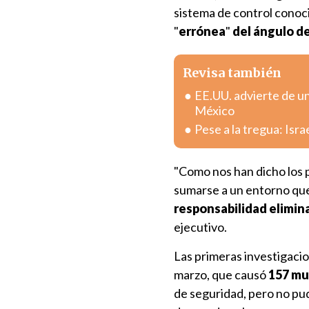
sistema de control con
"
errónea
"
del ángulo d
Revisa también
EE.UU. advierte de u
México
Pese a la tregua: Isr
"Como nos han dicho los 
sumarse a un entorno que 
responsabilidad elimina
ejecutivo.
Las primeras investigacio
marzo, que causó
157 mu
de seguridad, pero no pu