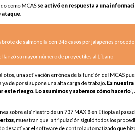
ocido como MCAS
se activó en respuesta a una informac
e ataque
.
n brote de salmonella con 345 casos por jalapeños proced
ael lanzó su mayor número de proyectiles al Líbano
pilotos, una activación errónea de la función del MCAS pu
ya de por sí supone una alta carga de trabajo.
Es nuestra
r este riesgo
.
Lo asumimos y sabemos cómo hacerlo
",
nes sobre el siniestro de un 737 MAX 8 en Etiopía el pasa
ertos
, muestran que la tripulación siguió todos los proce
do desactivar el software de control automatizado que hiz