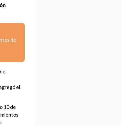
ión
entes de
ede
 agregó el
do 10 de
dimientos
o