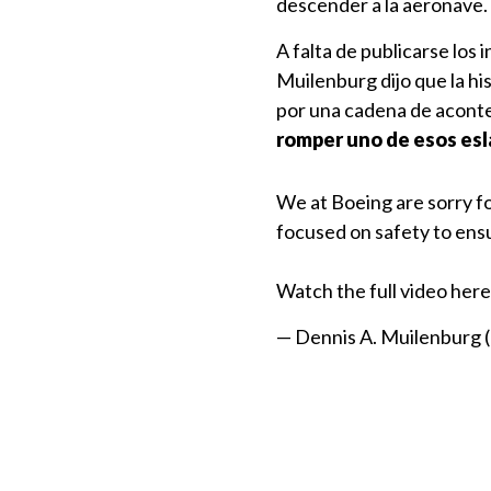
descender a la aeronave.
A falta de publicarse los 
Muilenburg dijo que la hi
por una cadena de aconte
romper uno de esos esl
We at Boeing are sorry for
focused on safety to ensu
Watch the full video her
— Dennis A. Muilenbur