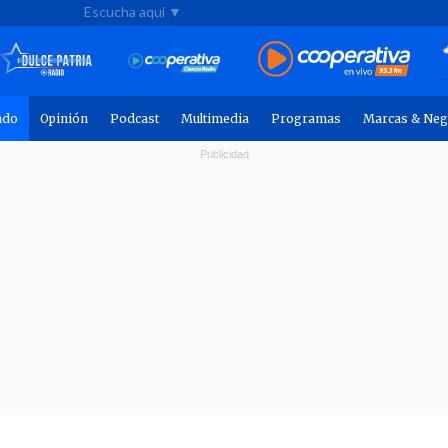
Escucha aquí ▼
ndo
Opinión
Podcast
Multimedia
Programas
Marcas & Neg