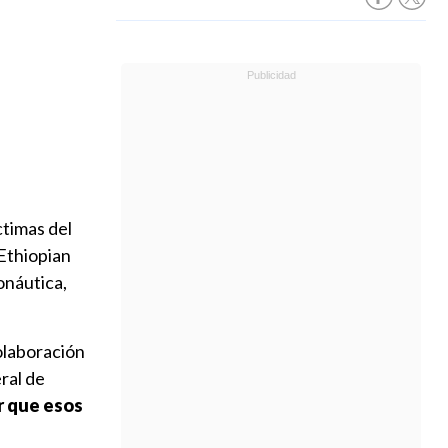
ctimas del
 Ethiopian
onáutica,
colaboración
ral de
r que esos