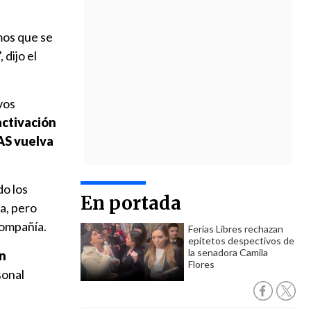
mos que se
dijo el
vos
activación
AS vuelva
do los
En portada
a, pero
compañía.
Ferias Libres rechazan
epítetos despectivos de
la senadora Camila
n
Flores
sonal