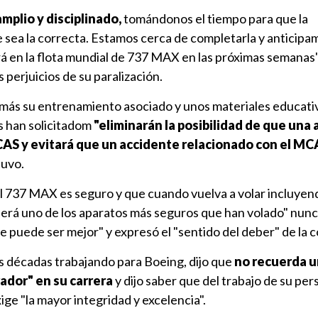
plio y disciplinado,
tomándonos el tiempo para que la
 sea la correcta. Estamos cerca de completarla y anticipa
á en la flota mundial de 737 MAX en las próximas semanas", 
 perjuicios de su paralización.
 más su entrenamiento asociado y unos materiales educati
os han solicitadom
"eliminarán la posibilidad de que una 
AS y evitará que un accidente relacionado con el MC
uvo.
l 737 MAX es seguro y que cuando vuelva a volar incluyen
será uno de los aparatos más seguros que han volado" nunc
 puede ser mejor" y expresó el "sentido del deber" de la 
res décadas trabajando para Boeing, dijo que
no recuerda u
dor" en su carrera
y dijo saber que del trabajo de su per
ige "la mayor integridad y excelencia".