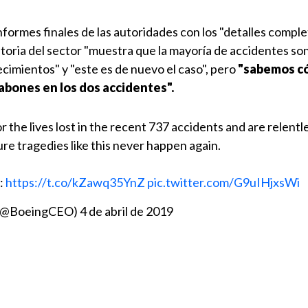
informes finales de las autoridades con los "detalles comple
storia del sector "muestra que la mayoría de accidentes s
cimientos" y "este es de nuevo el caso", pero
"sabemos c
abones en los dos accidentes".
 the lives lost in the recent 737 accidents and are relentl
re tragedies like this never happen again.
e:
https://t.co/kZawq35YnZ
pic.twitter.com/G9uIHjxsWi
g (@BoeingCEO)
4 de abril de 2019