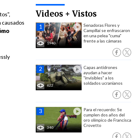
Videos + Vistos
tos",
on causados
Senadoras Flores y
ómo
Campillai se enfrascaron
en una pelea "cuma"
frente a las cámaras
1940
essly
Capas antidrones
ayudan a hacer
"invisibles" a los
soldados ucranianos
622
Para el recuerdo: Se
cumplen dos años del
oro olímpico de Francisca
Crovetto
340