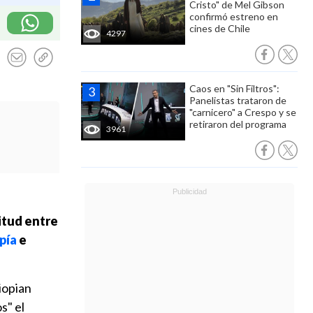
Cristo" de Mel Gibson
confirmó estreno en
cines de Chile
4297
Caos en "Sin Filtros":
Panelistas trataron de
"carnicero" a Crespo y se
retiraron del programa
3961
itud entre
pía
e
iopian
s" el