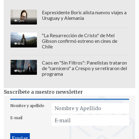
Expresidente Boric alista nuevos viajes a
Uruguay y Alemania
7266
"La Resurrección de Cristo" de Mel
Gibson confirmó estreno en cines de
4842
Chile
Además, reiteró el
compromiso de
Washington para que el país africano
Caos en "Sin Filtros": Panelistas trataron
de "carnicero" a Crespo y se retiraron del
cuente de nuevo con un Gobierno civil.
4269
programa
El conflicto sudanés
tuvo una tregua de
Suscríbete a nuestro newsletter
tres días por el fin del mes sagrado
musulmán del Ramadán
, tras la que los
Nombre y apellido
combates y bombardeos entre el Ejército
E-mail
sudanés y las FAR se reanudaron este
lunes.