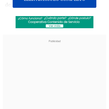
de Apoyo Rápido (FAR) acordaron
implementar un alto al fuego en todo el
país
a partir de la medianoche del 24 de
abril, con una duración de 72 horas"
, dijo
Blinken en un comunicado.
Revisa también
El sistema sanitario de Cisjordania está al
borde del colapso por retención fiscal israelí
Crisis migratoria: Ceuta exige más presencia
de la Unión Europea en la frontera con
Marruecos
El jefe de la diplomacia estadounidense
instó a ambos bandos a que respeten y