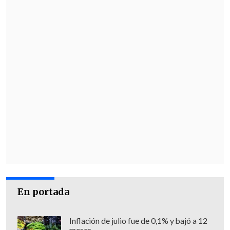
de Estado que derrocó al Ejecutivo
interino de Sudán en octubre de 2021.
Desde el estallido del conflicto, según el
recuento ofrecido el viernes por la
Organización Mundial de la Salud (OMS),
al menos
413 personas han muerto y
3.551 han resultado heridas en Sudán.
En una rueda de prensa este mismo
lunes, Blinken denunció la presencia en
Sudán del grupo de paramilitares ruso
Wagner,
mientras que su homólogo de
Kenia,
Alfred Mutua
, pidió a Rusia y a las
En portada
naciones de Oriente Medio que apoyen
la paz y no se involucren en el conflicto.
Inflación de julio fue de 0,1% y bajó a 12
meses