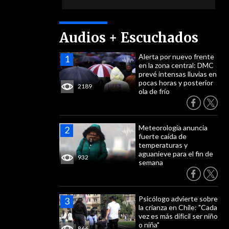
Audios + Escuchados
Alerta por nuevo frente
en la zona central: DMC
prevé intensas lluvias en
pocas horas y posterior
2189
ola de frío
Meteorología anuncia
fuerte caída de
temperaturas y
aguanieve para el fin de
932
semana
Psicólogo advierte sobre
la crianza en Chile: "Cada
vez es más difícil ser niño
o niña"
866