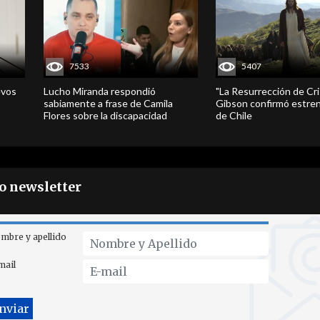
7533
5407
evos
Lucho Miranda respondió
"La Resurrección de Cri
sabiamente a frase de Camila
Gibson confirmó estren
Flores sobre la discapacidad
de Chile
ro newsletter
mbre y apellido
mail