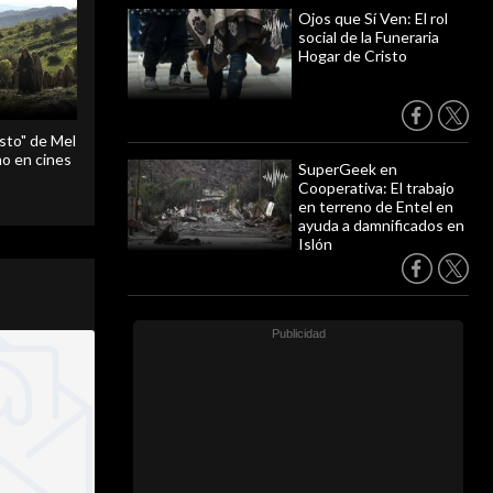
Ojos que Sí Ven: El rol
social de la Funeraria
Hogar de Cristo
sto" de Mel
o en cines
SuperGeek en
Cooperativa: El trabajo
en terreno de Entel en
ayuda a damnificados en
Islón