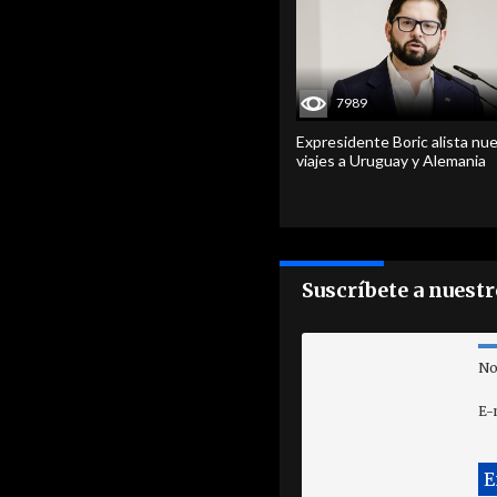
7989
Expresidente Boric alista nu
viajes a Uruguay y Alemania
Suscríbete a nuest
No
E-