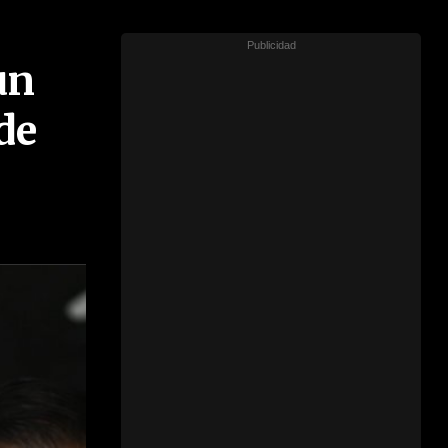
un
de
"