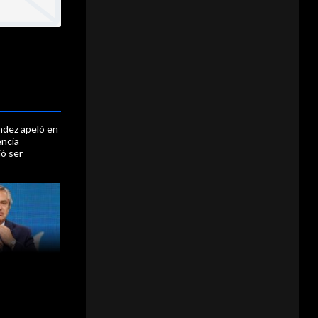
ndez apeló en
encia
ió ser