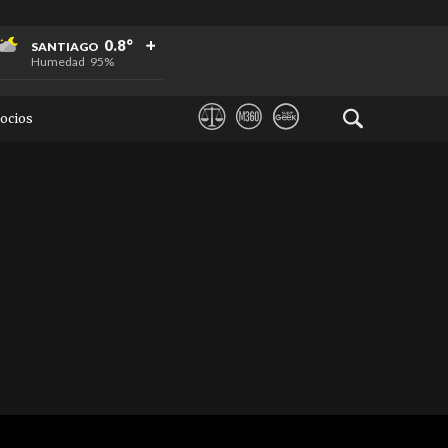
+
+
+
0.8°
SANTIAGO
Humedad
95%
ocios