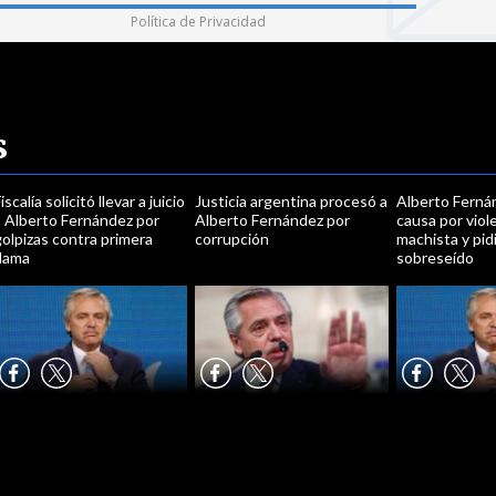
Política de Privacidad
s
iscalía solicitó llevar a juicio
Justicia argentina procesó a
Alberto Ferná
a Alberto Fernández por
Alberto Fernández por
causa por viol
olpizas contra primera
corrupción
machista y pid
dama
sobreseído