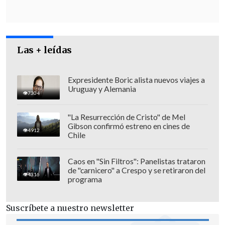
Labraña.
Las + leídas
Expresidente Boric alista nuevos viajes a
Uruguay y Alemania
7304
"La Resurrección de Cristo" de Mel
Gibson confirmó estreno en cines de
4912
Chile
Caos en "Sin Filtros": Panelistas trataron
de "carnicero" a Crespo y se retiraron del
4316
programa
Según su versión, en ese momento,
había alrededor de 4.000 personas
Suscríbete a nuestro newsletter
desaparecidas
y que a las Madres, al