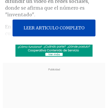
difundir un video en redes sociales,
donde se afirma que el número es
"inventado"
.
En el
Día de la Memoria
, cuando se
LEER ARTICULO COMPLETO
cumplen 48 años del último golpe de
Estado en el país, la
Casa Rosada
-sede
del Poder Ejecutivo-
emitió un
documental corto
en la que
un
exguerrillero afirmó inventar el
número
, mientras estaba exiliado en
Países Bajos, y lo calificó como
"un gran
negocio"
.
Revisa también
Tailandia: Adolescente mató a sus abuelos y