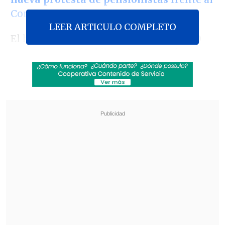
Congreso
.
LEER ARTICULO COMPLETO
El haber mínimo será ahora de
285.820
pesos
(unos 260 dólares), y segurá muy
por debajo de la canasta básica para el
sector,
calculada en 1.200.523 pesos
(unos
1.100 dólares).
Revisa también
El sistema sanitario de Cisjordania está al
borde del colapso por retención fiscal israelí
Crisis migratoria: Ceuta exige más presencia
de la Unión Europea en la frontera con
Marruecos