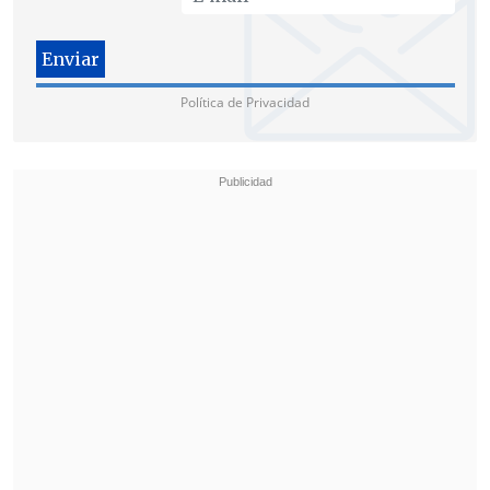
meses atrás desde agosto 2024, cuando el
presidente Javier Milei modificó el
cálculo de la formula a través de un
Política de Privacidad
decreto
.
En este caso, el aumento del
2,4% a
partir de abril
, se corresponde entonces
con la
inflación del mes de febrero
, que
se ubicó en la misma cifra.